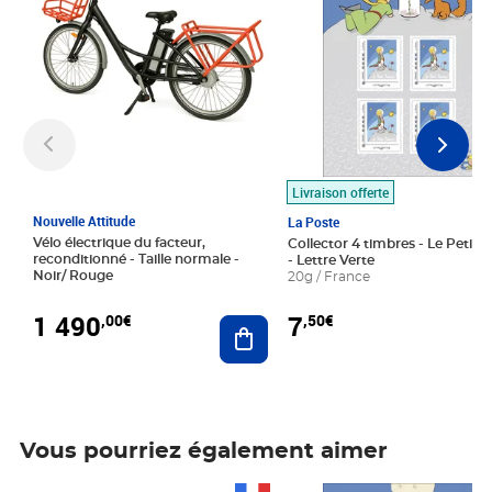
Livraison offerte
Nouvelle Attitude
La Poste
Vélo électrique du facteur,
Collector 4 timbres - Le Petit P
reconditionné - Taille normale -
- Lettre Verte
Noir/ Rouge
20g / France
1 490
7
,00€
,50€
Ajouter au panier
Vous pourriez également aimer