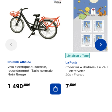
Prix 1 490,00€
Prix 7,50€
Livraison offerte
Nouvelle Attitude
La Poste
Vélo électrique du facteur,
Collector 4 timbres - Le Petit P
reconditionné - Taille normale -
- Lettre Verte
Noir/ Rouge
20g / France
1 490
7
,00€
,50€
Ajouter au panier