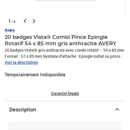
1
/4
Avery
20 badges Vista® Combi Pince Epingle
Rotatif 54 x 85 mm gris anthracite AVERY
20 badges Vista® gris anthracite avec combi rotatif – 54 x 85 mm
Format : 57 x 89 mm Système d'attache : Epingle métal ou pince
plastique pour attacher le badge à votre tenue Quantité : 20
Voir la description
badges combi + 3 feuilles d'inserts
Temporairement Indisponible
Garantie légale
Description