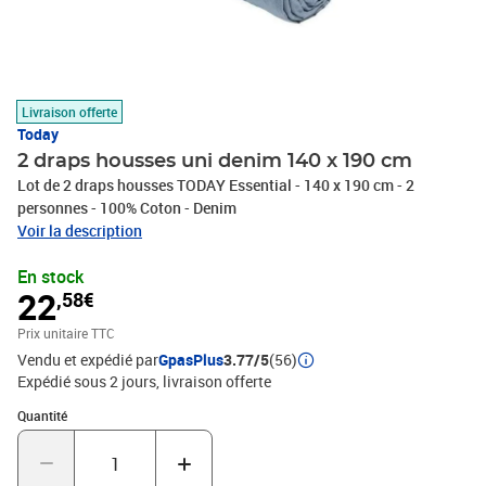
Livraison offerte
Today
2 draps housses uni denim 140 x 190 cm
Lot de 2 draps housses TODAY Essential - 140 x 190 cm - 2
personnes - 100% Coton - Denim
Voir la description
En stock
22
,58€
Prix unitaire TTC
Vendu et expédié par
GpasPlus
3.77/5
(56)
Expédié sous 2 jours
livraison offerte
Quantité : 1
Quantité