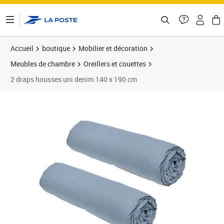
ontenu de la page
Accueil
boutique
Mobilier et décoration
Meubles de chambre
Oreillers et couettes
2 draps housses uni denim 140 x 190 cm
Prix 22,58€
Prix b
Prix 2