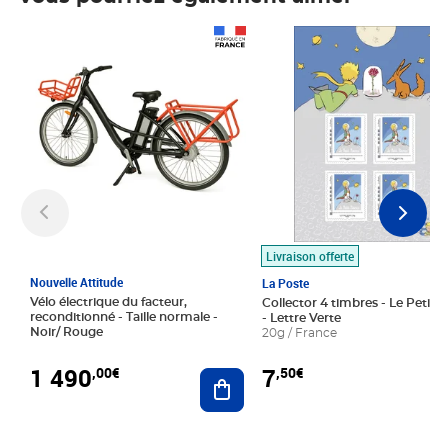
Prix 1 490,00€
Prix 7,50€
Livraison offerte
Nouvelle Attitude
La Poste
Vélo électrique du facteur,
Collector 4 timbres - Le Petit P
reconditionné - Taille normale -
- Lettre Verte
Noir/ Rouge
20g / France
1 490
7
,00€
,50€
Ajouter au panier