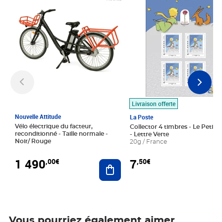
Livraison offerte
Nouvelle Attitude
La Poste
Vélo électrique du facteur,
Collector 4 timbres - Le Petit P
reconditionné - Taille normale -
- Lettre Verte
Noir/ Rouge
20g / France
1 490
7
,00€
,50€
Ajouter au panier
Vous pourriez également aimer