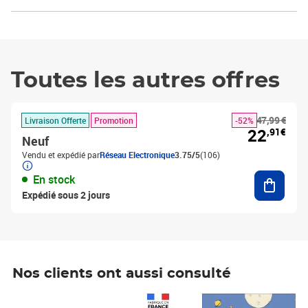
Toutes les autres offres
47,99 €
Livraison Offerte
Promotion
-52%
22
,91€
Neuf
Vendu et expédié par
Réseau Electronique
3.75/5
(106)
Ajouter
En stock
Expédié sous 2 jours
Nos clients ont aussi consulté
Prix 1 490,00€
Prix 7,50€