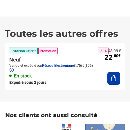
Toutes les autres offres
48,99 €
Livraison Offerte
Promotion
-53%
22
,60€
Neuf
Vendu et expédié par
Réseau Electronique
3.75/5
(106)
Ajouter
En stock
Expédié sous 2 jours
Nos clients ont aussi consulté
Prix 1 490,00€
Prix 7,50€