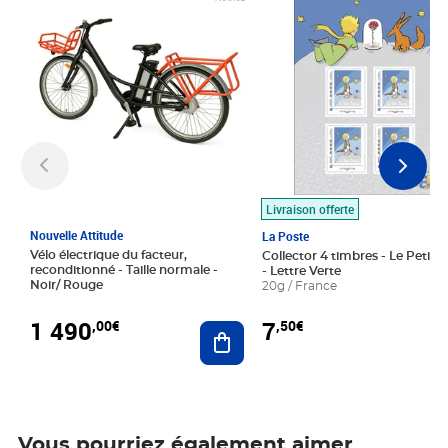
Livraison offerte
Nouvelle Attitude
La Poste
Vélo électrique du facteur,
Collector 4 timbres - Le Petit P
reconditionné - Taille normale -
- Lettre Verte
Noir/ Rouge
20g / France
1 490
7
,00€
,50€
Ajouter au panier
Vous pourriez également aimer