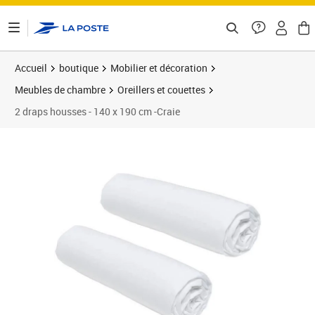
ontenu de la page
Accueil
boutique
Mobilier et décoration
Meubles de chambre
Oreillers et couettes
2 draps housses - 140 x 190 cm -Craie
Prix 22,58€
Prix b
Prix 2