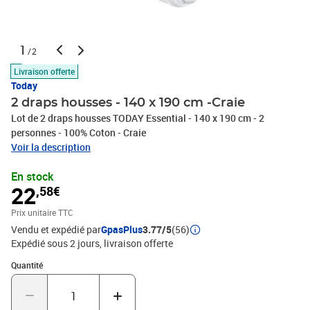
1
/2
Livraison offerte
Today
2 draps housses - 140 x 190 cm -Craie
Lot de 2 draps housses TODAY Essential - 140 x 190 cm - 2
personnes - 100% Coton - Craie
Voir la description
En stock
22
,58€
Prix unitaire TTC
Vendu et expédié par
GpasPlus
3.77/5
(56)
Expédié sous 2 jours
livraison offerte
Quantité : 1
Quantité