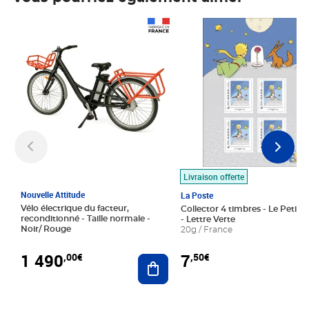
Prix 1 490,00€
Prix 7,50€
Livraison offerte
Nouvelle Attitude
La Poste
Vélo électrique du facteur,
Collector 4 timbres - Le Petit P
reconditionné - Taille normale -
- Lettre Verte
Noir/ Rouge
20g / France
1 490
7
,00€
,50€
Ajouter au panier