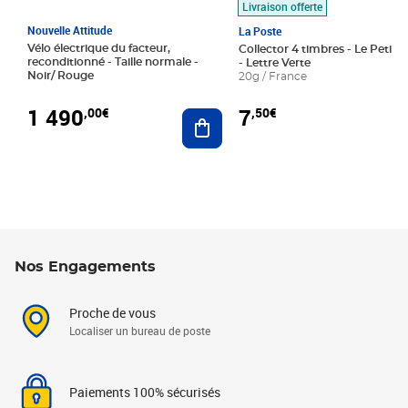
Livraison offerte
Nouvelle Attitude
La Poste
Vélo électrique du facteur,
Collector 4 timbres - Le Petit P
reconditionné - Taille normale -
- Lettre Verte
Noir/ Rouge
20g / France
1 490
7
,00€
,50€
Ajouter au panier
Nos Engagements
Proche de vous
Localiser un bureau de poste
Paiements 100% sécurisés