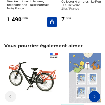
Vélo électrique du facteur,
Collector 4 timbres - Le Petit P
reconditionné - Taille normale -
- Lettre Verte
Noir/ Rouge
20g / France
1 490
7
,00€
,50€
Ajouter au panier
Vous pourriez également aimer
Prix 1 490,00€
Prix 7,50€