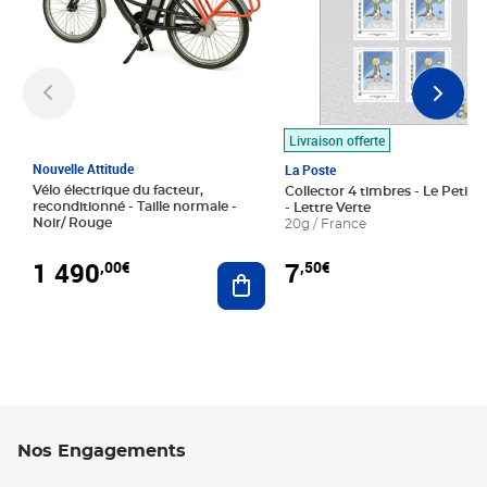
Livraison offerte
Nouvelle Attitude
La Poste
Vélo électrique du facteur,
Collector 4 timbres - Le Petit P
reconditionné - Taille normale -
- Lettre Verte
Noir/ Rouge
20g / France
1 490
7
,00€
,50€
Ajouter au panier
Nos Engagements