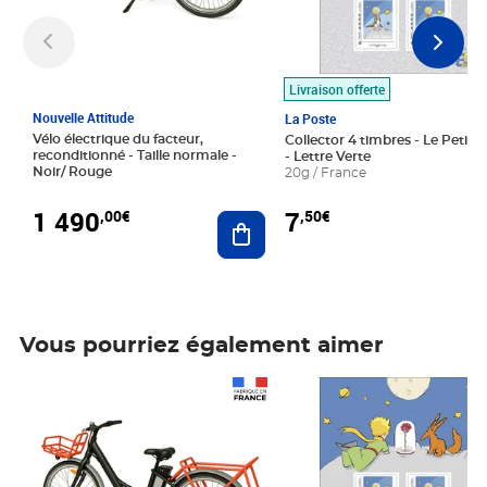
Livraison offerte
Nouvelle Attitude
La Poste
Vélo électrique du facteur,
Collector 4 timbres - Le Petit P
reconditionné - Taille normale -
- Lettre Verte
Noir/ Rouge
20g / France
1 490
7
,00€
,50€
Ajouter au panier
Vous pourriez également aimer
Prix 1 490,00€
Prix 7,50€