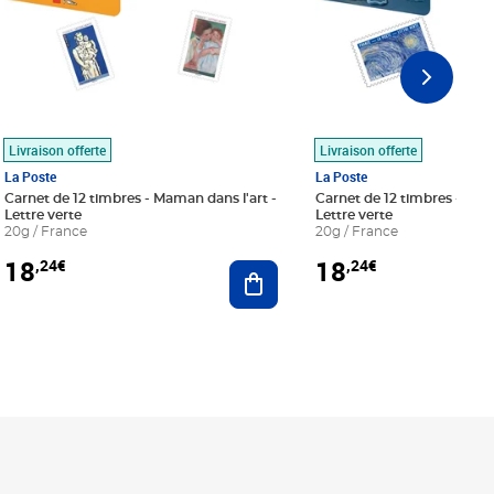
Livraison offerte
Livraison offerte
La Poste
La Poste
Carnet de 12 timbres - Maman dans l'art -
Carnet de 12 timbres - Le bl
Lettre verte
Lettre verte
20g / France
20g / France
18
18
,24€
,24€
r au panier
Ajouter au panier