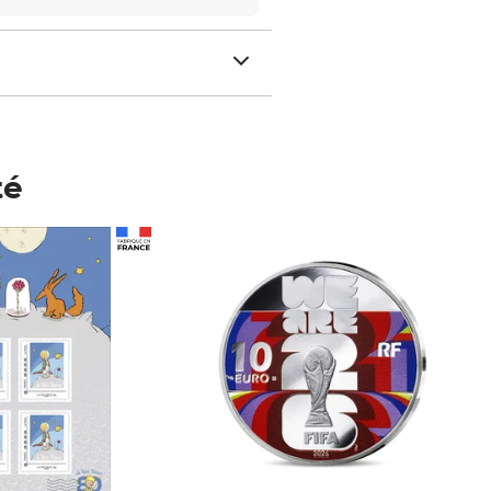
té
Prix 148,00€