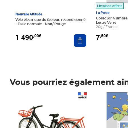
Livraison offerte
La Poste
Nouvelle Attitude
Collector 4 timbres
Vélo électrique du facteur, reconditionné
Lettre Verte
- Taille normale - Noir/ Rouge
20g / France
1 490
7
,00€
,50€
Ajouter au panier
Vous pourriez également ai
Prix 1 490,00€
Prix 7,50€