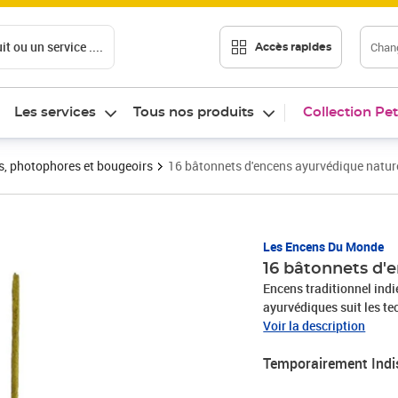
t ou un service ....
Chang
Accès rapides
Les services
Tous nos produits
Collection Pet
s, photophores et bougeoirs
16 bâtonnets d'encens ayurvédique naturel
Les Encens Du Monde
16 bâtonnets d'e
Encens traditionnel ind
ayurvédiques suit les te
sur les 7 centres vitaux,
Voir la description
Chakra du 3ème il (Ajna)
Temporairement Indi
pour favoriser la concent
pour retrouver concentrat