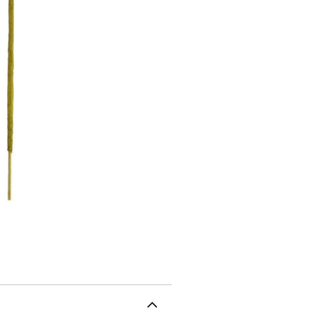
géranium développent des
l'hémisphère droit de not
au chakra du 3ème œil (A
profonde. Cet encens est
dite “Dry masala bhattis
et d'hévéa et est roulée
naturellement à l'air ch