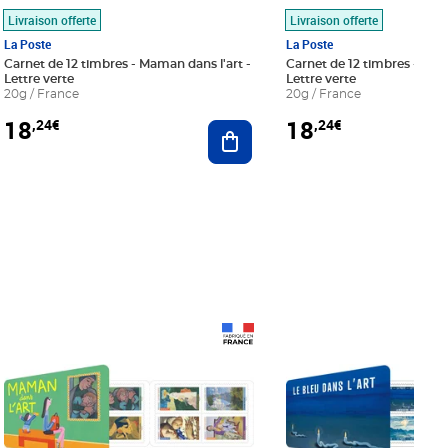
Livraison offerte
Livraison offerte
La Poste
La Poste
Carnet de 12 timbres - Maman dans l'art -
Carnet de 12 timbres - Le bl
Lettre verte
Lettre verte
20g / France
20g / France
18
18
,24€
,24€
r au panier
Ajouter au panier
Prix 18,24€
Prix 18,24€