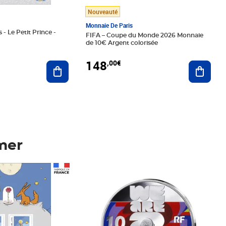
Nouveauté
Monnaie De Paris
 - Le Petit Prince -
FIFA – Coupe du Monde 2026 Monnaie
de 10€ Argent colorisée
148
,00€
Ajouter au panier
Ajoute
mer
Prix 148,00€