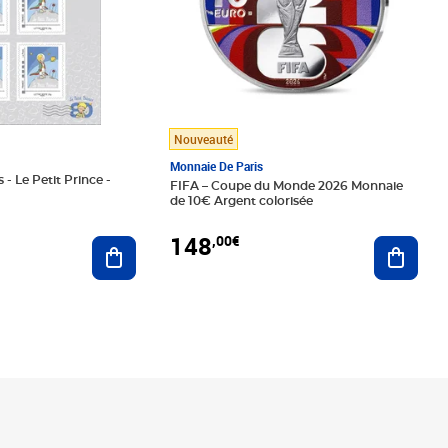
Nouveauté
Monnaie De Paris
 - Le Petit Prince -
FIFA – Coupe du Monde 2026 Monnaie
de 10€ Argent colorisée
148
,00€
Ajouter au panier
Ajoute