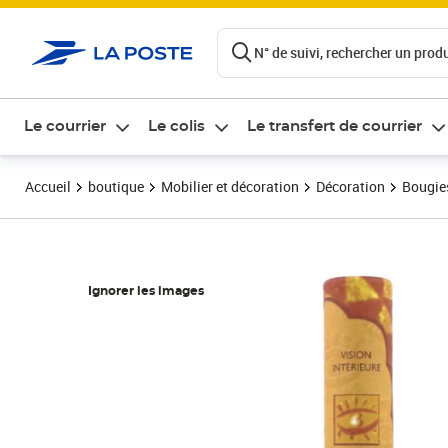
ontenu de la page
N° de suivi, rechercher un produi
Le courrier
Le colis
Le transfert de courrier
Accueil
boutique
Mobilier et décoration
Décoration
Bougie
Ignorer les images