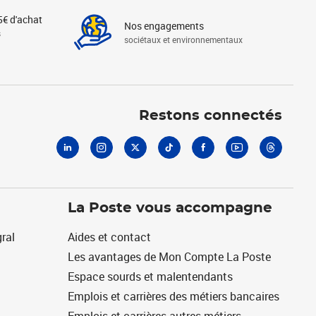
5€ d'achat
Nos engagements
s
sociétaux et environnementaux
Linkedin
Instagram
X
Tiktok
Facebook
Youtube
Threads
Restons connectés
La Poste vous accompagne
ral
Aides et contact
Les avantages de Mon Compte La Poste
Espace sourds et malentendants
Emplois et carrières des métiers bancaires