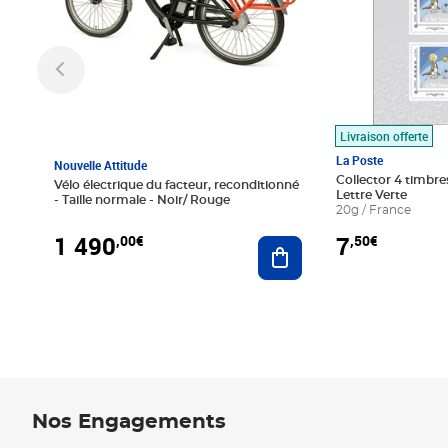
Livraison offerte
La Poste
Nouvelle Attitude
Collector 4 timbres
Vélo électrique du facteur, reconditionné
Lettre Verte
- Taille normale - Noir/ Rouge
20g / France
1 490
7
,00€
,50€
Ajouter au panier
Nos Engagements