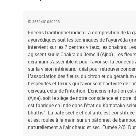
ID 3560461030208
Encens traditionnel indien La composition de la
ayurvédiques suit les techniques de l'ayurvéda (mé
intervient sur les 7 centres vitaux, les chakras. L
agissent sur le Chakra du 3ème il (Ajna). Les fleurs 
géranium s'assemblent pour favoriser la concentrat
sur la vision intérieure. Idéal pour retrouver concen
L'association des fleurs, du citron et du géraniu
hespéridés et fleuris qui favorisent l'activité de l'
cerveau, celui de l'intuition. L'encens Intuition e
(Ajna), soit le siège de notre conscience et notre 
est fabriqué en Inde dans l'état du Karnataka sel
bhattis”. La pâte sèche et collante est constituée
et est roulée à la main sur un bâtonnet de bambou
naturellement à l'air chaud et sec. Fumée 2/5. Du