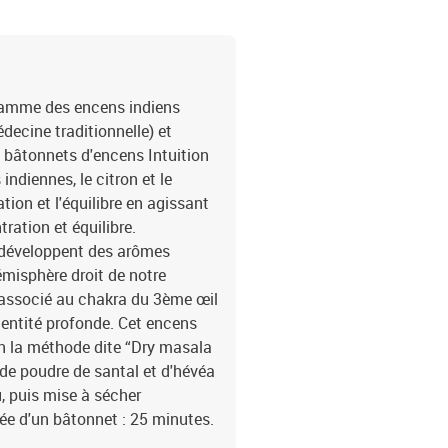
 gamme des encens indiens
decine traditionnelle) et
es bâtonnets d'encens Intuition
indiennes, le citron et le
ion et l'équilibre en agissant
tration et équilibre.
m développent des arômes
hémisphère droit de notre
st associé au chakra du 3ème œil
identité profonde. Cet encens
on la méthode dite “Dry masala
 de poudre de santal et d'hévéa
, puis mise à sécher
rée d'un bâtonnet : 25 minutes.