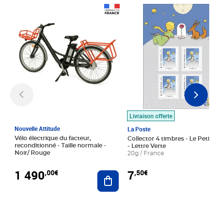
Prix 1 490,00€
Prix 7,50€
Livraison offerte
Nouvelle Attitude
La Poste
Vélo électrique du facteur,
Collector 4 timbres - Le Petit P
reconditionné - Taille normale -
- Lettre Verte
Noir/ Rouge
20g / France
1 490
7
,00€
,50€
Ajouter au panier