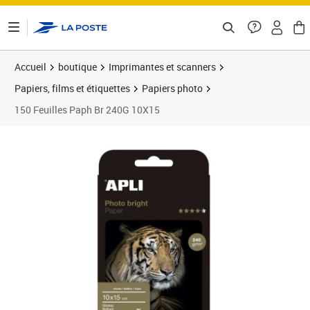
ontenu de la page
Accueil
boutique
Imprimantes et scanners
Papiers, films et étiquettes
Papiers photo
150 Feuilles Paph Br 240G 10X15
Prix 32,90€
Prix 2
Prix 4
Prix b
Prix 3