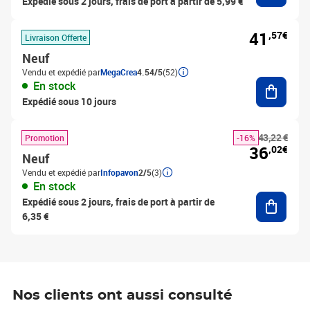
Expédié sous 2 jours, frais de port à partir de 5,99 €
41
,57€
Livraison Offerte
Neuf
Vendu et expédié par
MegaCrea
4.54/5
(52)
Ajouter
En stock
Expédié sous 10 jours
43,22 €
Promotion
-16%
36
,02€
Neuf
Vendu et expédié par
Infopavon
2/5
(3)
En stock
Ajouter
Expédié sous 2 jours, frais de port à partir de
6,35 €
Nos clients ont aussi consulté