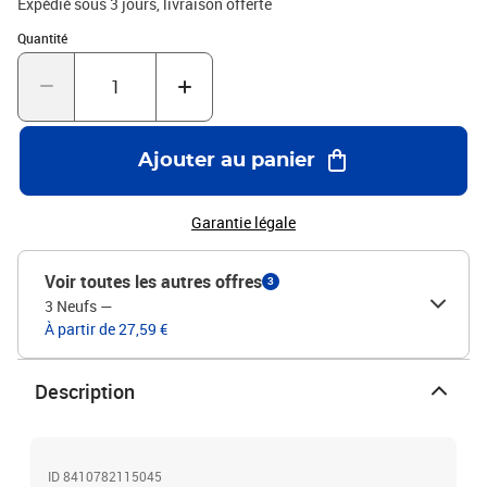
Expédié sous 3 jours
livraison offerte
Quantité : 1
Quantité
Ajouter au panier
Garantie légale
Voir toutes les autres offres
3
3 Neufs
—
À partir de 27,59 €
Description
ID 8410782115045