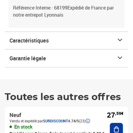
Référence Interne : 68199Expédié de France par
notre entrepot Lyonnais
Caractéristiques
Garantie légale
Toutes les autres offres
27
,59€
Neuf
Vendu et expédié par
SURDISCOUNT
4.74/5
(23)
Ajouter
En stock