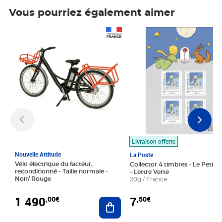
Vous pourriez également aimer
Prix 1 490,00€
Prix 7,50€
Livraison offerte
Nouvelle Attitude
La Poste
Vélo électrique du facteur,
Collector 4 timbres - Le Petit P
reconditionné - Taille normale -
- Lettre Verte
Noir/ Rouge
20g / France
1 490
7
,00€
,50€
Ajouter au panier