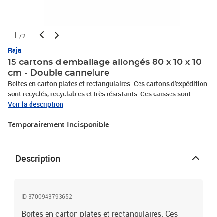
1
/2
Raja
15 cartons d'emballage allongés 80 x 10 x 10
cm - Double cannelure
Boites en carton plates et rectangulaires. Ces cartons d'expédition
sont recyclés, recyclables et très résistants. Ces caisses sont
parfaitement adaptées aux objets lourds et fragiles pour vos
Voir la description
envois par poste ou messagerie. Idéales pour les produits type
Temporairement Indisponible
bobines, rouleaux de papier ou de tissu... Leur livraison à plat
permet de gagner de la place et leur couleur brune permet une
présentation soignée de vos produits. Dimensions : 80 x 10x 10
cm.
Description
ID 3700943793652
Boites en carton plates et rectangulaires. Ces