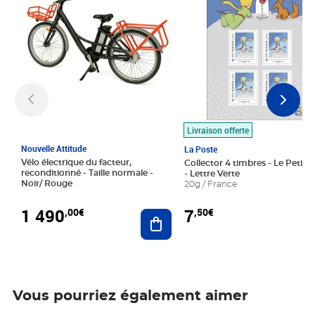
Livraison offerte
Nouvelle Attitude
La Poste
Vélo électrique du facteur,
Collector 4 timbres - Le Petit P
reconditionné - Taille normale -
- Lettre Verte
Noir/ Rouge
20g / France
1 490
7
,00€
,50€
Ajouter au panier
Vous pourriez également aimer