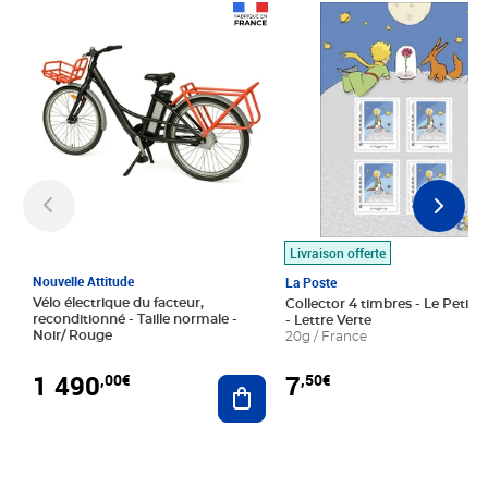
Prix 1 490,00€
Prix 7,50€
Livraison offerte
Nouvelle Attitude
La Poste
Vélo électrique du facteur,
Collector 4 timbres - Le Petit P
reconditionné - Taille normale -
- Lettre Verte
Noir/ Rouge
20g / France
1 490
7
,00€
,50€
Ajouter au panier