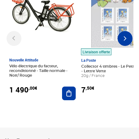
Livraison offerte
Nouvelle Attitude
La Poste
Vélo électrique du facteur,
Collector 4 timbres - Le Petit P
reconditionné - Taille normale -
- Lettre Verte
Noir/ Rouge
20g / France
1 490
7
,00€
,50€
Ajouter au panier