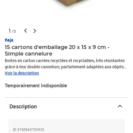
1
/3
Raja
15 cartons d'emballage 20 x 15 x 9 cm -
Simple cannelure
Boites en carton carrées recyclées et recyclables, très résistantes
grâce à leur double cannelure, parfaitement adaptées aux objets
lourds et fragiles. Ces cartons d'expédition sont palettisables. Leur
Voir la description
livraison à plat permet de gagner de la place. Dimensions : 20 x 15
Temporairement Indisponible
x 9 cm
Description
ID 3700943793935