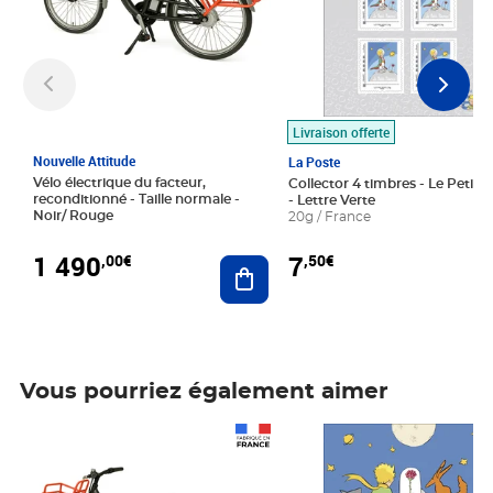
Livraison offerte
Nouvelle Attitude
La Poste
Vélo électrique du facteur,
Collector 4 timbres - Le Petit P
reconditionné - Taille normale -
- Lettre Verte
Noir/ Rouge
20g / France
1 490
7
,00€
,50€
Ajouter au panier
Vous pourriez également aimer
Prix 1 490,00€
Prix 7,50€