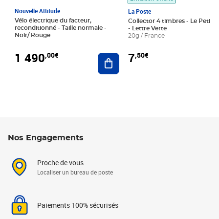
Nouvelle Attitude
La Poste
Vélo électrique du facteur,
Collector 4 timbres - Le Petit P
reconditionné - Taille normale -
- Lettre Verte
Noir/ Rouge
20g / France
1 490
7
,00€
,50€
Ajouter au panier
Nos Engagements
Proche de vous
Localiser un bureau de poste
Paiements 100% sécurisés