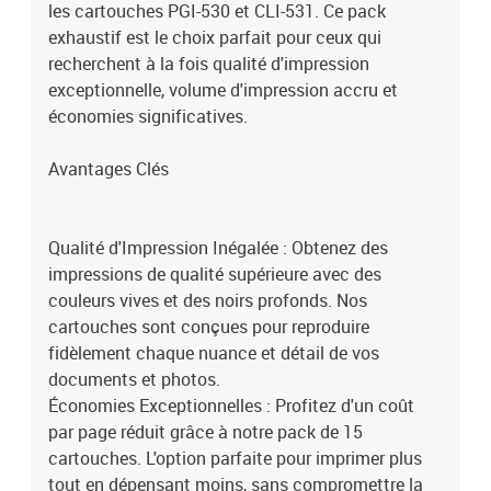
les cartouches PGI-530 et CLI-531. Ce pack
qualité au quotidien ou un amateur cherchant à imprimer vos
exhaustif est le choix parfait pour ceux qui
souvenirs en photo avec fidélité, ce pack offre une solution
optimale. Alliant haute qualité, grande capacité et économies
recherchent à la fois qualité d'impression
substantielles, il répondra à toutes vos attentes en matière
exceptionnelle, volume d'impression accru et
d'impression.Embrassez la tranquillité d'esprit avec notre pack de
économies significatives.
15 cartouches compatibles Canon PGI-530/CLI-531. Profitez
d'une qualité d'impression supérieure, d'une compatibilité sans
Avantages Clés
faille et d'un excellent rapport qualité-prix, tout en soutenant une
démarche écologique. Vos impressions n'ont jamais été aussi
belles, efficaces et respectueuses de l'environnement.
Qualité d'Impression Inégalée : Obtenez des
impressions de qualité supérieure avec des
couleurs vives et des noirs profonds. Nos
cartouches sont conçues pour reproduire
fidèlement chaque nuance et détail de vos
documents et photos.
Économies Exceptionnelles : Profitez d'un coût
par page réduit grâce à notre pack de 15
cartouches. L'option parfaite pour imprimer plus
tout en dépensant moins, sans compromettre la