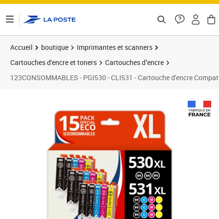
ontenu de la page
Accueil
boutique
Imprimantes et scanners
Cartouches d'encre et toners
Cartouches d’encre
123CONSOMMABLES - PGI530 - CLI531 - Cartouche d'encre Compatibl
Prix 70,99€