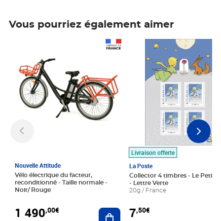
Vous pourriez également aimer
Prix 1 490,00€
Prix 7,50€
Livraison offerte
Nouvelle Attitude
La Poste
Vélo électrique du facteur,
Collector 4 timbres - Le Petit P
reconditionné - Taille normale -
- Lettre Verte
Noir/ Rouge
20g / France
1 490
7
,00€
,50€
Ajouter au panier