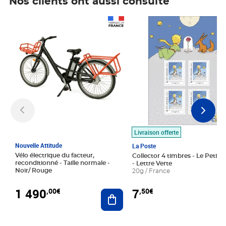
Nos clients ont aussi consulté
Prix 1 490,00€
Prix 7,50€
Livraison offerte
Nouvelle Attitude
La Poste
Vélo électrique du facteur,
Collector 4 timbres - Le Petit P
reconditionné - Taille normale -
- Lettre Verte
Noir/ Rouge
20g / France
1 490
7
,00€
,50€
Ajouter au panier