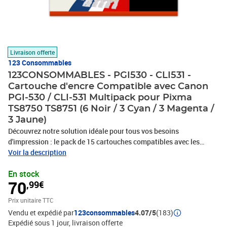
Livraison offerte
123 Consommables
123CONSOMMABLES - PGI530 - CLI531 -
Cartouche d'encre Compatible avec Canon
PGI-530 / CLI-531 Multipack pour Pixma
TS8750 TS8751 (6 Noir / 3 Cyan / 3 Magenta /
3 Jaune)
Découvrez notre solution idéale pour tous vos besoins
d'impression : le pack de 15 cartouches compatibles avec les
imprimantes Canon, spécifiquement conçu pour les modèles
Voir la description
utilisant les cartouches PGI-530 et CLI-531. Ce pack exhaustif est
En stock
le choix parfait pour ceux qui recherchent à la fois qualité
70
,99€
d'impression exceptionnelle, volume d'impression accru et
économies significatives.Avantages Clés Qualité d'Impression
Prix unitaire TTC
Inégalée : Obtenez des impressions de qualité supérieure avec des
Vendu et expédié par
123consommables
4.07/5
(183)
couleurs vives et des noirs profonds. Nos cartouches sont conçues
Expédié sous 1 jour
livraison offerte
pour reproduire fidèlement chaque nuance et détail de vos