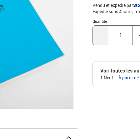
Vendu et expédié par
St
Expédié sous 4 jours, fra
Quantité : 1
Quantité
Voir toutes les au
1 Neuf
—
À partir de