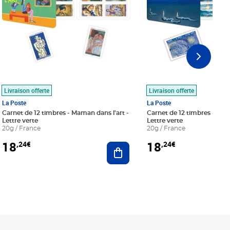
Livraison offerte
Livraison offerte
La Poste
La Poste
Carnet de 12 timbres - Maman dans l'art -
Carnet de 12 timbres - Le bl
Lettre verte
Lettre verte
20g / France
20g / France
18
18
,24€
,24€
r au panier
Ajouter au panier