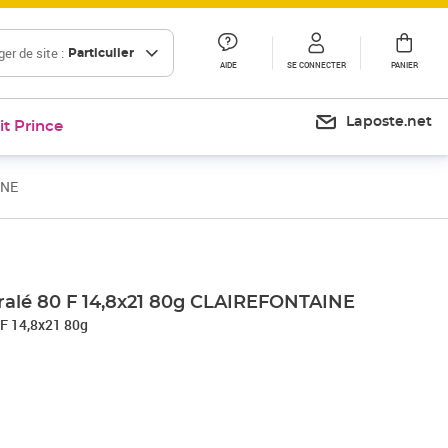
er de site :
Particulier
AIDE
SE CONNECTER
PANIER
Laposte.net
it Prince
INE
Prix 12,41€
iralé 80 F 14,8x21 80g CLAIREFONTAINE
 F 14,8x21 80g