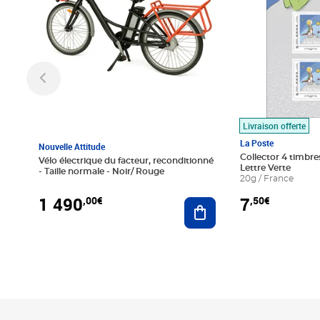
Livraison offerte
La Poste
Nouvelle Attitude
Collector 4 timbres
Vélo électrique du facteur, reconditionné
Lettre Verte
- Taille normale - Noir/ Rouge
20g / France
1 490
7
,00€
,50€
Ajouter au panier