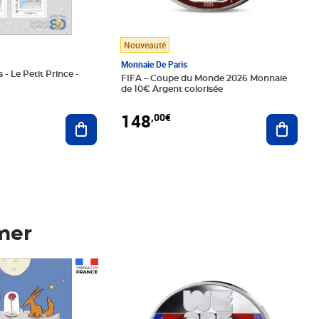
Nouveauté
Monnaie De Paris
 - Le Petit Prince -
FIFA – Coupe du Monde 2026 Monnaie
de 10€ Argent colorisée
148
,00€
Ajouter au panier
Ajoute
mer
Prix 148,00€