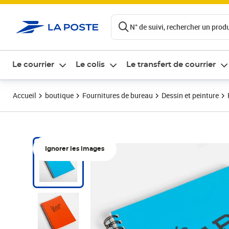
ontenu de la page
N° de suivi, rechercher un produi
Le courrier
Le colis
Le transfert de courrier
Accueil
boutique
Fournitures de bureau
Dessin et peinture
Ignorer les images