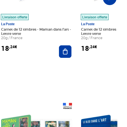
Livraison offerte
Livraison offerte
La Poste
La Poste
Carnet de 12 timbres - Maman dans l'art -
Carnet de 12 timbres - Le bl
Lettre verte
Lettre verte
20g / France
20g / France
18
18
,24€
,24€
r au panier
Ajouter au panier
Prix 18,24€
Prix 18,24€