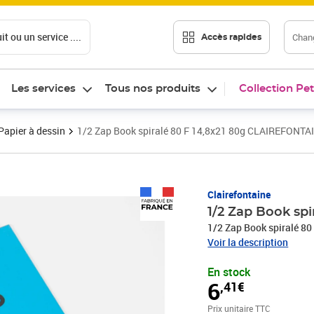
t ou un service ....
Chang
Accès rapides
Les services
Tous nos produits
Collection Pet
Papier à dessin
1/2 Zap Book spiralé 80 F 14,8x21 80g CLAIREFONTA
Prix 6,41€
Clairefontaine
1/2 Zap Book sp
1/2 Zap Book spiralé 80
Voir la description
En stock
6
,41€
Prix unitaire TTC