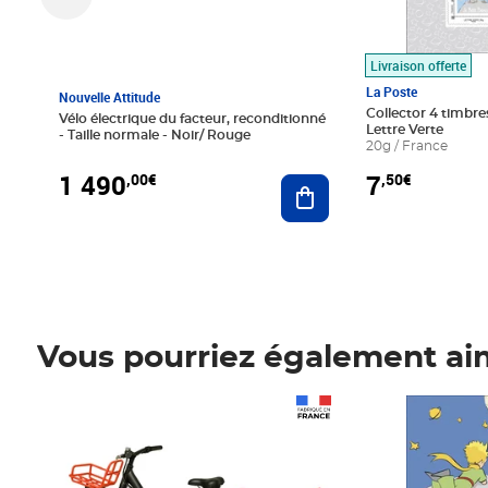
Livraison offerte
La Poste
Nouvelle Attitude
Collector 4 timbres
Vélo électrique du facteur, reconditionné
Lettre Verte
- Taille normale - Noir/ Rouge
20g / France
1 490
7
,00€
,50€
Ajouter au panier
Vous pourriez également ai
Prix 1 490,00€
Prix 7,50€