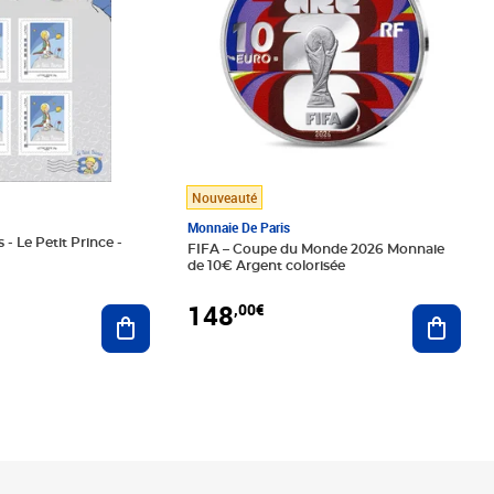
Nouveauté
Monnaie De Paris
 - Le Petit Prince -
FIFA – Coupe du Monde 2026 Monnaie
de 10€ Argent colorisée
148
,00€
Ajouter au panier
Ajoute