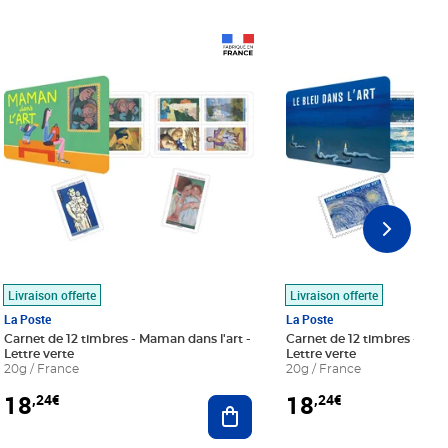
Prix 18,24€
Prix 18,24€
Livraison offerte
Livraison offerte
La Poste
La Poste
Carnet de 12 timbres - Maman dans l'art -
Carnet de 12 timbres - Le bl
Lettre verte
Lettre verte
20g / France
20g / France
18
18
,24€
,24€
r au panier
Ajouter au panier