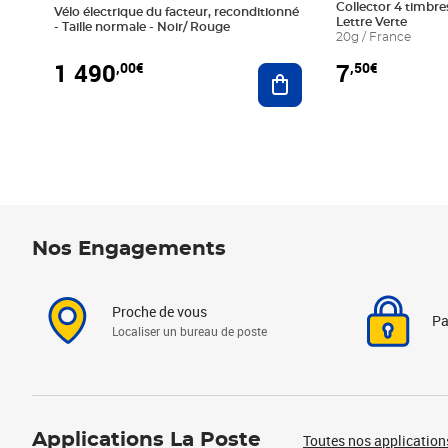
Collector 4 timbres
Vélo électrique du facteur, reconditionné
Lettre Verte
- Taille normale - Noir/ Rouge
20g / France
1 490
7
,00€
,50€
Ajouter au panier
Nos Engagements
Proche de vous
Pa
Localiser un bureau de poste
Applications La Poste
Toutes nos application