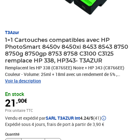
T3Azur
1+1 Cartouches compatibles avec HP
PhotoSmart 8450v 8450xi 8453 8543 8750
8750g 8750gp 8753 8758 C3100 C3125
remplace HP 338, HP343- T3AZUR
Remplacent les HP 338 (C8765EE) Noire + HP 343 (C8766EE)
Couleur - Volume: 25ml + 18ml avec un rendement de 5% ,
repondent à toutes les normes européennes ISO 9001/14001,
Voir la description
STMC, CE, ROHS . Encre de haute qualité qui garantie une
En stock
excellence qualité d'impression - Marque T3AZUR
21
,90€
Prix unitaire TTC
Vendu et expédié par
SARL T3AZUR Int
4.24/5
(41)
Expédié sous 4 jours, frais de port à partir de 3,90 €
Quantité : 1
Quantité