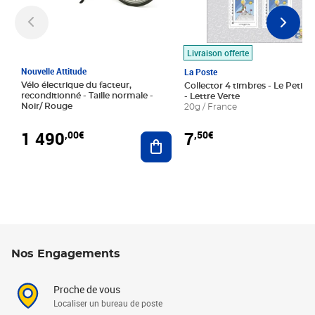
Livraison offerte
Nouvelle Attitude
La Poste
Vélo électrique du facteur,
Collector 4 timbres - Le Petit P
reconditionné - Taille normale -
- Lettre Verte
Noir/ Rouge
20g / France
1 490
7
,00€
,50€
Ajouter au panier
Nos Engagements
Proche de vous
Localiser un bureau de poste