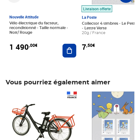
Livraison offerte
Nouvelle Attitude
La Poste
Vélo électrique du facteur,
Collector 4 timbres - Le Petit P
reconditionné - Taille normale -
- Lettre Verte
Noir/ Rouge
20g / France
1 490
7
,00€
,50€
Ajouter au panier
Vous pourriez également aimer
Prix 1 490,00€
Prix 7,50€