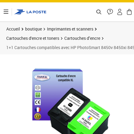
ontenu de la page
Accueil
boutique
Imprimantes et scanners
Cartouches d'encre et toners
Cartouches d’encre
1+1 Cartouches compatibles avec HP PhotoSmart 8450v 8450xi 8
Prix 21,90€