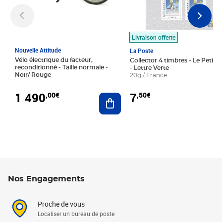
Livraison offerte
Nouvelle Attitude
La Poste
Vélo électrique du facteur,
Collector 4 timbres - Le Petit P
reconditionné - Taille normale -
- Lettre Verte
Noir/ Rouge
20g / France
1 490
7
,00€
,50€
Ajouter au panier
Nos Engagements
Proche de vous
Localiser un bureau de poste