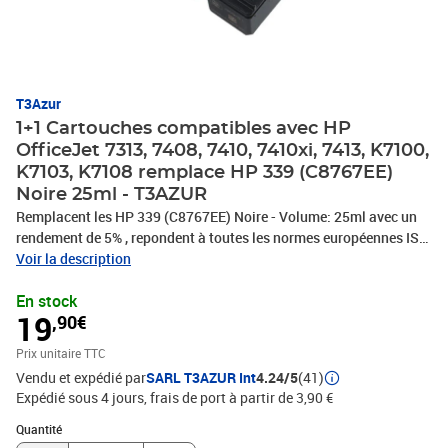
T3Azur
1+1 Cartouches compatibles avec HP
OfficeJet 7313, 7408, 7410, 7410xi, 7413, K7100,
K7103, K7108 remplace HP 339 (C8767EE)
Noire 25ml - T3AZUR
Remplacent les HP 339 (C8767EE) Noire - Volume: 25ml avec un
rendement de 5% , repondent à toutes les normes européennes ISO
9001/14001, STMC, CE, ROHS . Encre de haute qualité qui
Voir la description
garantie une excellence qualité d'impression - Marque T3AZUR
En stock
19
,90€
Prix unitaire TTC
Vendu et expédié par
SARL T3AZUR Int
4.24/5
(41)
Expédié sous 4 jours, frais de port à partir de 3,90 €
Quantité : 1
Quantité