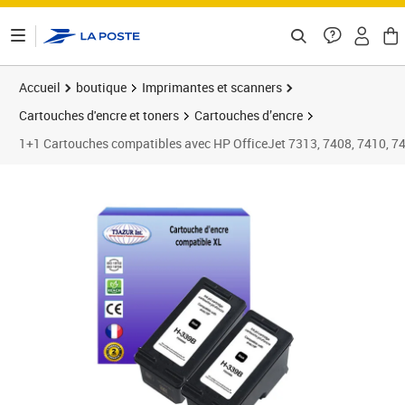
ontenu de la page
Accueil
boutique
Imprimantes et scanners
Cartouches d'encre et toners
Cartouches d’encre
1+1 Cartouches compatibles avec HP OfficeJet 7313, 7408, 7410, 7
Prix 19,90€