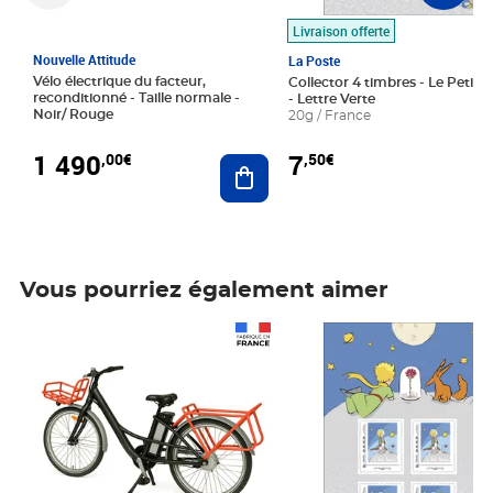
Livraison offerte
Nouvelle Attitude
La Poste
Vélo électrique du facteur,
Collector 4 timbres - Le Petit P
reconditionné - Taille normale -
- Lettre Verte
Noir/ Rouge
20g / France
1 490
7
,00€
,50€
Ajouter au panier
Vous pourriez également aimer
Prix 1 490,00€
Prix 7,50€