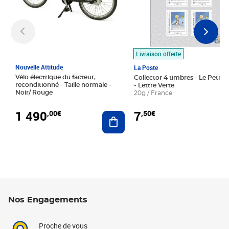
Livraison offerte
Nouvelle Attitude
La Poste
Vélo électrique du facteur,
Collector 4 timbres - Le Petit P
reconditionné - Taille normale -
- Lettre Verte
Noir/ Rouge
20g / France
1 490
7
,00€
,50€
Ajouter au panier
Nos Engagements
Proche de vous