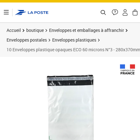
ontenu de la page
Accueil
boutique
Enveloppes et emballages à affranchir
Enveloppes postales
Enveloppes plastiques
10 Enveloppes plastique opaques ECO 60 microns N°3 - 280x370m
Prix 7,55€