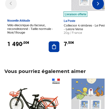
Livraison offerte
Nouvelle Attitude
La Poste
Vélo électrique du facteur,
Collector 4 timbres - Le Petit P
reconditionné - Taille normale -
- Lettre Verte
Noir/ Rouge
20g / France
1 490
7
,00€
,50€
Ajouter au panier
Vous pourriez également aimer
Prix 1 490,00€
Prix 7,50€