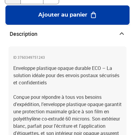
protection supplémentaire.Caractéristiques principales :Adhésif
permanent inviolable HotMelt pour un scellage sécuriséSoudures
Ajouter au panier
renforcées pour une résistance accrueRésistance à la déchirure et
aux contraintes de transportSolution idéale pour vos expéditions
VAD, VPC, et e-commerceFacile à stocker et légère pour des
Description
économies sur les frais d’expéditionÉcologique et conforme à la loi
AGEC : le logo Triman vous aide à respecter les nouvelles
consignes de tri sélectif des emballages plastiques, conformément
à la réglementation de la loi anti-gaspillage et économie circulaire
ID 3760349751243
(Loi AGEC).Retrouvez toutes les informations utiles sur le site de
Enveloppe plastique opaque durable ECO – La
https://www.leko-organisme.fr/Format du produit :Format
solution idéale pour des envois postaux sécurisés
intérieur : 280 x 370 mmEpaisseur : 60 micronsRabat : 40 mm
et confidentiels
Conçue pour répondre à tous vos besoins
d’expédition, l’enveloppe plastique opaque garantit
une protection maximale grâce à son film en
polyéthylène co-extrudé 60 microns. Son extérieur
blanc, parfait pour l’écriture et l’application
d’étiquettes, et son intérieur noir opaque assurent