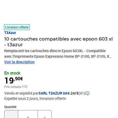
Livraison offerte
T3Azur
10 cartouches compatibles avec epson 603 xl
- t3azur
Remplacent les cartouches d'encre Epson 603XL - Compatible
avec l'imprimante Epson Expression Home XP-2100, XP-2105, XP-
2150, XP-2155, XP-3100, XP-3105, XP-3150, XP-3155, XP-4100,
Voir la description
XP-4105, XP-4150, XP-4155 WorkForce WF-2820DWF, WF-
En stock
2830DWF, WF-2840DWF, WF-2850DWF, WF-2870DWF, WF2835-
19
,90€
DWF - Ce lot comprend: 4 Noires (18ml) + 2 Cyan (14ml) + 2
Magenta (14ml) + 2 Jaunes (14ml) avec un rendement de 5% ,
Prix unitaire TTC
repondent à toutes les normes européennes ISO 9001/14001,
Vendu et expédié par
SARL T3AZUR Int
4.24/5
(41)
STMC, CE, ROHS - 100% Compatible - Encre de haute qualité qui
Expédié sous 2 jours
livraison offerte
garantie une excellence qualité d'impression - Marque T3AZUR
Quantité : 1
Quantité