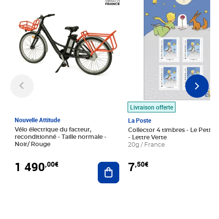
Livraison offerte
Nouvelle Attitude
La Poste
Vélo électrique du facteur,
Collector 4 timbres - Le Petit P
reconditionné - Taille normale -
- Lettre Verte
Noir/ Rouge
20g / France
1 490
7
,00€
,50€
Ajouter au panier