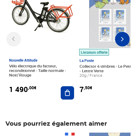
Livraison offerte
Nouvelle Attitude
La Poste
Vélo électrique du facteur,
Collector 4 timbres - Le Petit P
reconditionné - Taille normale -
- Lettre Verte
Noir/ Rouge
20g / France
1 490
7
,00€
,50€
Ajouter au panier
Vous pourriez également aimer
Prix 1 490,00€
Prix 7,50€