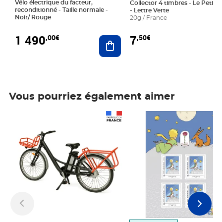
Vélo électrique du facteur,
Collector 4 timbres - Le Petit P
reconditionné - Taille normale -
- Lettre Verte
Noir/ Rouge
20g / France
1 490
7
,00€
,50€
Ajouter au panier
Vous pourriez également aimer
Prix 1 490,00€
Prix 7,50€