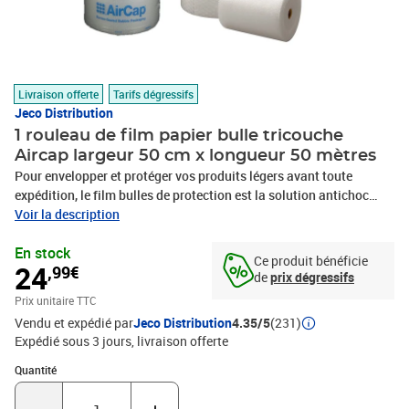
Livraison offerte
Tarifs dégressifs
Jeco Distribution
1 rouleau de film papier bulle tricouche
Aircap largeur 50 cm x longueur 50 mètres
Pour envelopper et protéger vos produits légers avant toute
expédition, le film bulles de protection est la solution antichoc
pour la préparation de vos envois. Idéal pour emballer vos
Voir la description
produits fragiles. Antichoc, il enveloppe vos produits et absorbe
En stock
les chocs. Plus souple et plus léger qu'un emballage carton, le film
Ce produit bénéficie
24
,99€
bulles s'enroule facilement autour des produits de toutes formes.
de
prix dégressifs
Film barrière composé d'une couche de polyamide entre 2 couches
Prix unitaire TTC
de polyéthylène (Film barrière tri-couche : 3 x 35µ), empêchant l'air
Vendu et expédié par
Jeco Distribution
4.35/5
(231)
de s'échapper de la bulle, d'où un excellent pouvoir d'absorption
Expédié sous 3 jours
livraison offerte
des chocs, et une excellente tenue dans le temps - Amortissement
des chocs amélioré -Protection de longue durée -Coût d'emballage
Quantité : 1
Quantité
réduit -Réduction à la source -Réutilisable / 100% recyclable,
fabriqué avec 70% de matières recyclées -Meilleur rendement que