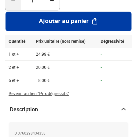
les autres marques sans barrière.
Ajouter au panier
Quantité
Prix unitaire (hors remise)
Dégressivité
1 et +
24,99 €
-
2 et +
20,00 €
-
6 et +
18,00 €
-
Revenir au lien "Prix dégressifs"
Description
ID 3760298434358