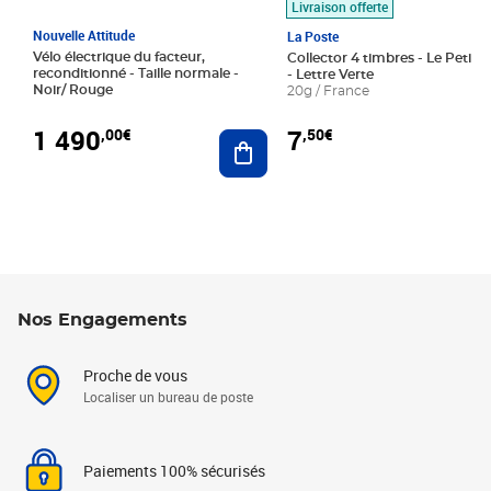
Livraison offerte
Nouvelle Attitude
La Poste
Vélo électrique du facteur,
Collector 4 timbres - Le Petit P
reconditionné - Taille normale -
- Lettre Verte
Noir/ Rouge
20g / France
1 490
7
,00€
,50€
Ajouter au panier
Nos Engagements
Proche de vous
Localiser un bureau de poste
Paiements 100% sécurisés