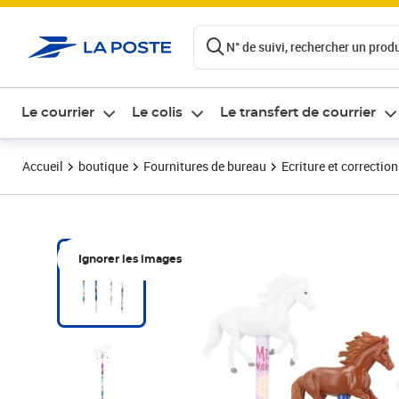
ontenu de la page
N° de suivi, rechercher un produi
Le courrier
Le colis
Le transfert de courrier
Accueil
boutique
Fournitures de bureau
Ecriture et correction
Ignorer les images