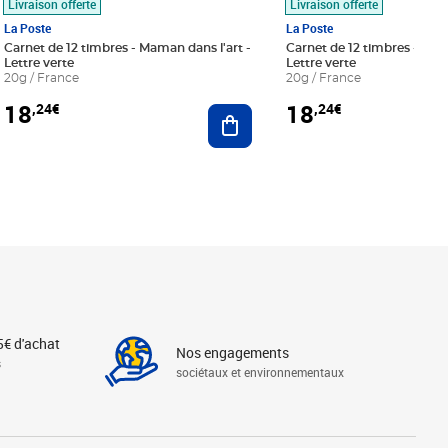
Livraison offerte
Livraison offerte
La Poste
La Poste
Carnet de 12 timbres - Maman dans l'art -
Carnet de 12 timbres - Le bl
Lettre verte
Lettre verte
20g / France
20g / France
18
18
,24€
,24€
r au panier
Ajouter au panier
5€ d'achat
Nos engagements
s
sociétaux et environnementaux
Linkedin
Instagram
X
Tiktok
Facebook
Youtube
Threads