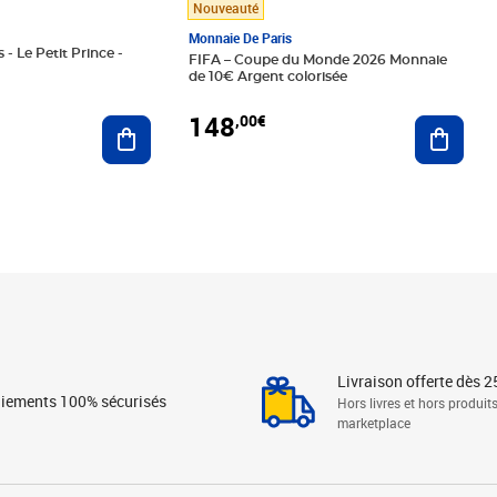
Nouveauté
Monnaie De Paris
 - Le Petit Prince -
FIFA – Coupe du Monde 2026 Monnaie
de 10€ Argent colorisée
148
,00€
Ajouter au panier
Ajoute
Livraison offerte dès 2
iements 100% sécurisés
Hors livres et hors produit
marketplace