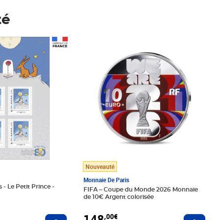
té
Prix 148,00€
Nouveauté
Monnaie De Paris
 - Le Petit Prince -
FIFA – Coupe du Monde 2026 Monnaie
de 10€ Argent colorisée
148
,00€
Ajouter au panier
Ajoute