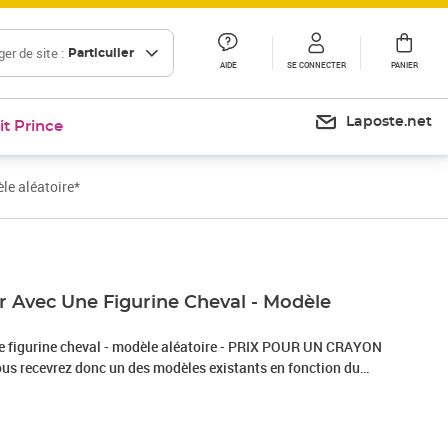
er de site :
Particulier
AIDE
SE CONNECTER
PANIER
Laposte.net
it Prince
le aléatoire*
r Avec Une Figurine Cheval - Modèle
e figurine cheval - modèle aléatoire - PRIX POUR UN CRAYON
remercions pour votre compréhension. *Possibilité de
tout de suite après l'achat , nous vous enverrons le modèle
isponible, sinon ce sera un modèle aléatoire