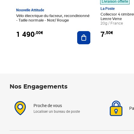
Livraison offerte
La Poste
Nouvelle Attitude
Collector 4 timbres
Vélo électrique du facteur, reconditionné
Lettre Verte
- Taille normale - Noir/ Rouge
20g / France
1 490
7
,00€
,50€
Ajouter au panier
Nos Engagements
Proche de vous
Pa
Localiser un bureau de poste