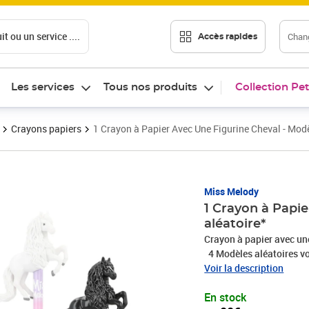
t ou un service ....
Chang
Accès rapides
Les services
Tous nos produits
Collection Pet
Crayons papiers
1 Crayon à Papier Avec Une Figurine Cheval - Modè
Prix 5,00€
Miss Melody
1 Crayon à Papie
aléatoire*
Crayon à papier avec un
4 Modèles aléatoires vous recevrez donc un des modèles existants en fonction du
stock disponible. Nous vous 
Voir la description
choisir, contactez nous 
En stock
désiré si il est encore d