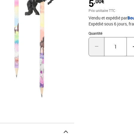
5
,00€
Prix unitaire TTC
Vendu et expédié par
Bo
Expédié sous 6 jours, fra
Quantité : 1
Quantité