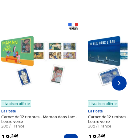
Prix 18,24€
Prix 18,24€
Livraison offerte
Livraison offerte
La Poste
La Poste
Carnet de 12 timbres - Maman dans l'art -
Carnet de 12 timbres - Le bl
Lettre verte
Lettre verte
20g / France
20g / France
18
18
,24€
,24€
r au panier
Ajouter au panier