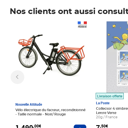
Nos clients ont aussi consul
Prix 1 490,00€
Prix 7,50€
Livraison offerte
La Poste
Nouvelle Attitude
Collector 4 timbres
Vélo électrique du facteur, reconditionné
Lettre Verte
- Taille normale - Noir/ Rouge
20g / France
1 490
7
,00€
,50€
Ajouter au panier