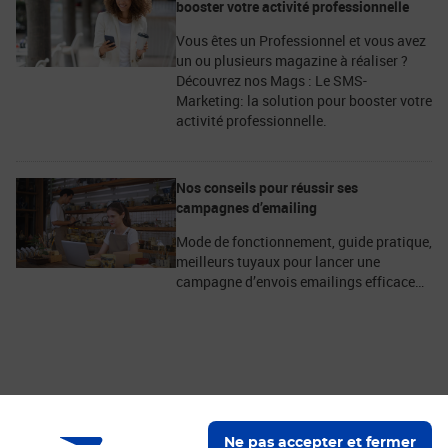
booster votre activité professionnelle
Vous êtes un Professionnel et vous avez
un ou plusieurs magazine à réaliser ?
Découvrez nos Mags : Le SMS-
Marketing: la solution pour booster votre
activité professionnelle.
Nos conseils pour réussir ses
campagnes d’emailing
Mode de fonctionnement, guide pratique,
meilleurs tuyaux pour lancer une
campagne d’envois emailings efficace…
Nos engagements
Ne pas accepter et fermer