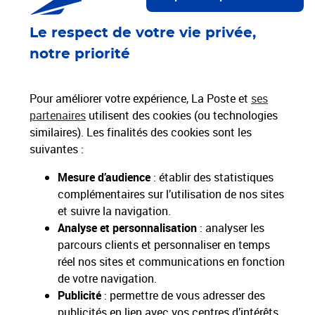
Proche de vous
Le respect de votre vie privée,
Localiser un bureau de poste
notre priorité
Paiements 100% sécurisés
Pour améliorer votre expérience, La Poste et
ses
partenaires
utilisent des cookies (ou technologies
similaires). Les finalités des cookies sont les
Livraison gratuite
suivantes :
Hors livres et hors produits marketplace
Mesure d’audience
: établir des statistiques
complémentaires sur l’utilisation de nos sites
Toutes nos apps
Applications La Poste
et suivre la navigation.
Analyse et personnalisation
: analyser les
parcours clients et personnaliser en temps
réel nos sites et communications en fonction
de votre navigation.
Restons connectés
Publicité
: permettre de vous adresser des
publicités en lien avec vos centres d’intérêts