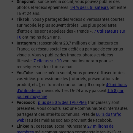
Snapchat
: sur ce média social, vous pouvez publier des
photos et vidéos éphémères.
94 % des utilisateurs
ont entre
15 et 24 ans.
TikTok
: vous y partagez des vidéos divertissantes courtes
sur mobile, le plus souvent drôles. Les plus populaires
d’entre elles sont appelées des « trends ».
7 utilisateurs sur
10
ont moins de 24 ans.
Instagram
: rassemblant 23,7 millions d’utilisateurs en
France, ce réseau social est dédié au partage de contenus
visuels. Vous y publiez des images, photos et vidéos
lifestyle.
7 clients sur 10
vont sur Instagram pour se
renseigner sur leur futur achat.
YouTube
: sur ce média social, vous pouvez diffuser toutes
vos vidéos professionnelles (tutoriels, présentations de
produit, etc.), en format court ou long. Il compte
40 millions
d’utilisateurs
mensuels. Les 15-24 ans y passent
1 h 8 par
jour en moyenne
.
Facebook
:
plus de 50 % des TPE/PME
françaises y sont
présentes. Vous construisez une communauté d’internautes
partageant des intérêts communs. Près de
60 % du trafic
web
issu des médias sociaux provient de Facebook.
LinkedIn
: ce réseau social réunissant
27 millions de
membres
mêle communication commerciale (en B2C), et