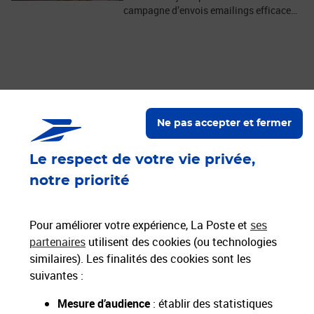
campagne d’envois emailings efficace…
Ne pas accepter et fermer
Nos engagements
Le respect de votre vie privée,
Proche de vous
Localiser un bureau de poste
notre priorité
Paiements 100% sécurisés
Pour améliorer votre expérience, La Poste et
ses
partenaires
utilisent des cookies (ou technologies
similaires). Les finalités des cookies sont les
Livraison gratuite
suivantes :
Hors livres et hors produits marketplace
Mesure d’audience
: établir des statistiques