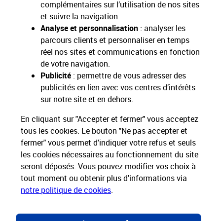
complémentaires sur l’utilisation de nos sites
Toutes nos apps
Applications La Poste
et suivre la navigation.
Analyse et personnalisation
: analyser les
parcours clients et personnaliser en temps
réel nos sites et communications en fonction
de votre navigation.
Restons connectés
Publicité
: permettre de vous adresser des
publicités en lien avec vos centres d’intérêts
Services Pros
sur notre site et en dehors.
En cliquant sur "Accepter et fermer" vous acceptez
Envois Courrier
tous les cookies. Le bouton "Ne pas accepter et
fermer" vous permet d'indiquer votre refus et seuls
Expéditions de Colis
les cookies nécessaires au fonctionnement du site
seront déposés. Vous pouvez modifier vos choix à
tout moment ou obtenir plus d'informations via
Informations & Assistance
notre politique de cookies
.
Particuliers
Entreprises et Collectivités
Groupe La Poste