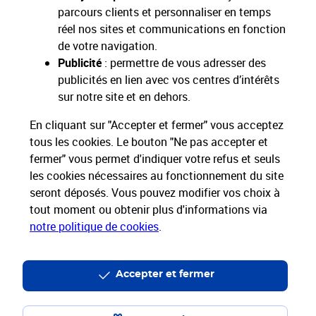
parcours clients et personnaliser en temps
Proche de vous
réel nos sites et communications en fonction
Localiser un bureau de poste
de votre navigation.
Publicité
: permettre de vous adresser des
Paiements 100% sécurisés
publicités en lien avec vos centres d’intérêts
sur notre site et en dehors.
En cliquant sur "Accepter et fermer" vous acceptez
Livraison offerte dès 25€ d'achat
Hors livres et hors produits marketplace
tous les cookies. Le bouton "Ne pas accepter et
fermer" vous permet d'indiquer votre refus et seuls
les cookies nécessaires au fonctionnement du site
Nos engagements
seront déposés. Vous pouvez modifier vos choix à
sociétaux et environnementaux
tout moment ou obtenir plus d'informations via
notre politique de cookies
.
Toutes nos applications
Applications La Poste
Accepter et fermer