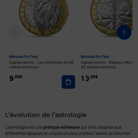
Monnaie De Paris
Monnaie De Paris
Signes astros - Lion Monnaie de 5€
Signes astros - Balance Monna
métal commun
5€ métal commun
9
13
,50€
,00€
Ajouter au panier
L’évolution de l’astrologie
L’astrologie est une
pratique millénaire
qui s’est adaptée aux
différentes époques et croyances pour prédire l’avenir en fonction