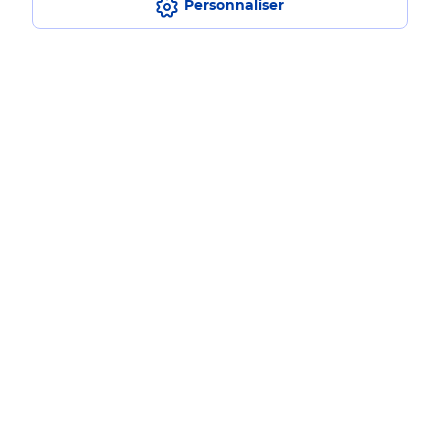
Personnaliser
Restons connectés
Nos Services
Nos Produits
Nos Tarifs
La Poste vous accompagne
Professionnels
Entreprises et Collectivités
La Poste Groupe
La Poste recrute
Plan du site
Accessibilité : partiellement conforme