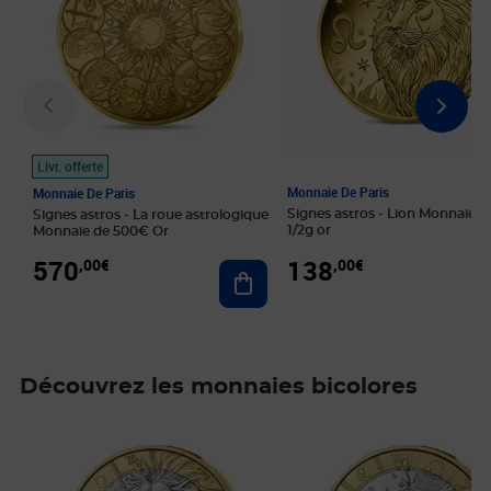
Livr. offerte
Monnaie De Paris
Monnaie De Paris
Signes astros - Lion Monnaie d
Signes astros - La roue astrologique
1/2g or
Monnaie de 500€ Or
138
570
,00€
,00€
Ajouter au panier
Découvrez les monnaies bicolores
Prix 9,50€
Prix 13,00€