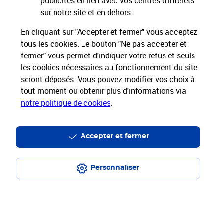
publicités en lien avec vos centres d’intérêts
sur notre site et en dehors.
Nos engagements
En cliquant sur "Accepter et fermer" vous acceptez
sociétaux et environnementaux
tous les cookies. Le bouton "Ne pas accepter et
fermer" vous permet d'indiquer votre refus et seuls
les cookies nécessaires au fonctionnement du site
Toutes nos applications
Applications La Poste
seront déposés. Vous pouvez modifier vos choix à
tout moment ou obtenir plus d'informations via
notre politique de cookies
.
Restons connectés
Accepter et fermer
Nos Services
Personnaliser
Nos Produits
Nos Tarifs