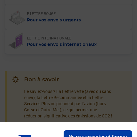
E-LETTRE ROUGE
Pour vos envois urgents
LETTRE INTERNATIONALE
Pour vos envois internationaux
Bon à savoir
Le saviez-vous ? La Lettre verte (avec ou sans
suivi), la Lettre Recommandée et la Lettre
Services Plus ne prennent pas l'avion (hors
Corse et Outre-Mer), ce qui permet une
réduction significative des émissions de CO2 !