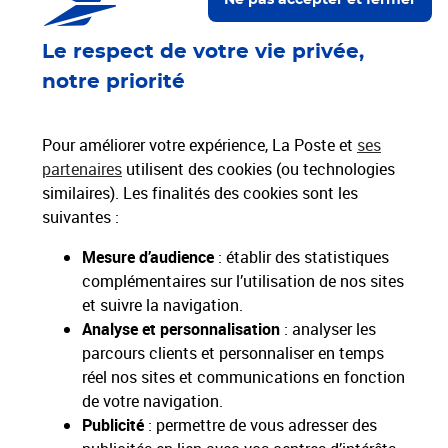
Ne pas accepter et fermer
(1) Délai indicatif. Pour la France Métropolitaine (du lundi au samedi sauf
jours fériés) et Monaco.
Tarifs Lettre verte
Le respect de votre vie privée,
Conditions Générales de Vente
Conditions contractuelles
notre priorité
Pour améliorer votre expérience, La Poste et
ses
partenaires
utilisent des cookies (ou technologies
similaires). Les finalités des cookies sont les
suivantes :
Nos Engagements
Mesure d’audience
: établir des statistiques
Proche de vous
complémentaires sur l’utilisation de nos sites
Localiser un bureau de poste
et suivre la navigation.
Analyse et personnalisation
: analyser les
parcours clients et personnaliser en temps
Paiements 100% sécurisés
réel nos sites et communications en fonction
de votre navigation.
Livraison offerte dès 25€ d'achat
Publicité
: permettre de vous adresser des
Hors livres et hors produits marketplace