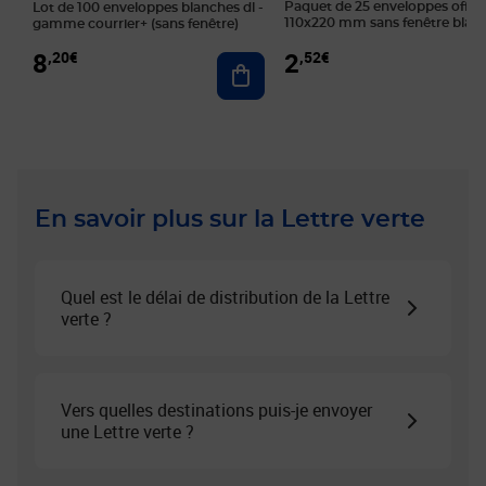
Paquet de 25 enveloppes offset
Lot de 100 enveloppes blanches dl -
110x220 mm sans fenêtre blan
gamme courrier+ (sans fenêtre)
2
8
,52€
,20€
Ajouter au panier
En savoir plus sur la Lettre verte
Quel est le délai de distribution de la Lettre
verte ?
Vers quelles destinations puis-je envoyer
une Lettre verte ?