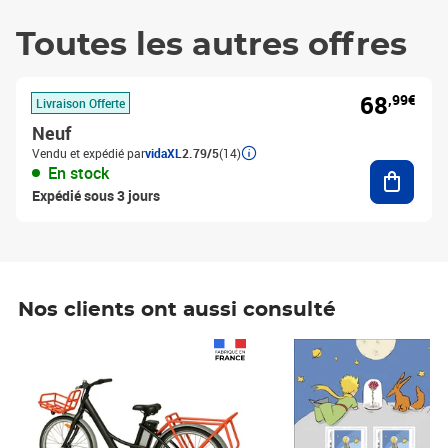
Toutes les autres offres
68
,99€
Livraison Offerte
Neuf
Vendu et expédié par
vidaXL
2.79/5
(14)
Ajouter
En stock
Expédié sous 3 jours
Nos clients ont aussi consulté
Prix 1 490,00€
Prix 7,50€