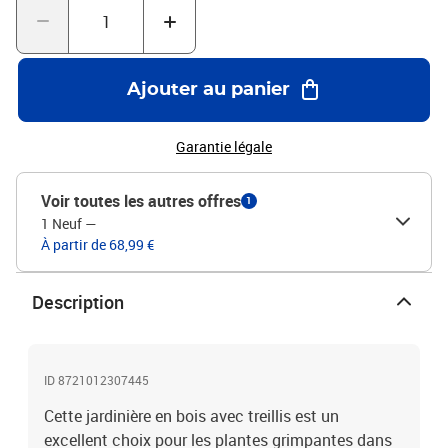
caractéristique visuelle étonnante à votre espace extérieur.Larges
applications : cette jardinière d'extérieur est conçue avec une barre
supérieure ronde, ce qui lui donne un aspect élégant et stylé qui
complète tout espace extérieur. Elle peut être placée dans un coin
Ajouter au panier
du patio ou adossé à un mur ou à une clôture. Bon à savoir :La
livraison comprend uniquement la jardinière ; la doublure n'est pas
incluse.Couleur : noirMatériau : bois massif de sapinDimensions :
Garantie légale
75 x 35 x 150 cm (l x P x H)Dimensions de la jardinière : 75 x 35 x
35 cm (l x P x H)Assemblage requis : oui
Voir toutes les autres offres
1
1 Neuf
—
À partir de 68,99 €
Description
ID 8721012307445
Cette jardinière en bois avec treillis est un
excellent choix pour les plantes grimpantes dans