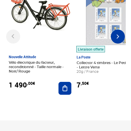
Livraison offerte
Nouvelle Attitude
La Poste
Vélo électrique du facteur,
Collector 4 timbres - Le Petit P
reconditionné - Taille normale -
- Lettre Verte
Noir/ Rouge
20g / France
1 490
7
,00€
,50€
Ajouter au panier