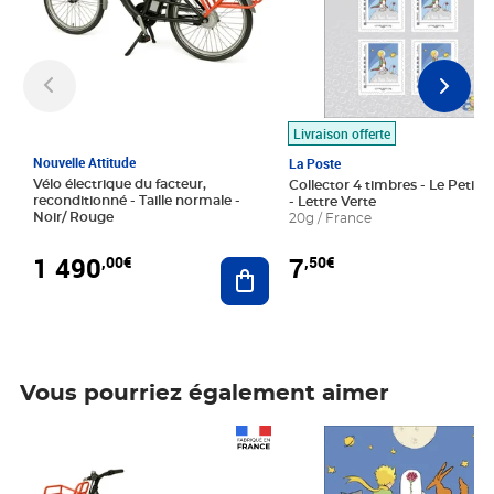
Livraison offerte
Nouvelle Attitude
La Poste
Vélo électrique du facteur,
Collector 4 timbres - Le Petit P
reconditionné - Taille normale -
- Lettre Verte
Noir/ Rouge
20g / France
1 490
7
,00€
,50€
Ajouter au panier
Vous pourriez également aimer
Prix 1 490,00€
Prix 7,50€