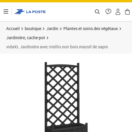
ontenu de la page
Accueil
boutique
Jardin
Plantes et soins des végétaux
Jardinière, cache-pot
vidaXL Jardinière avec treillis noir bois massif de sapin
Prix barré 97,99 €
Prix 68,89€
Prix 6