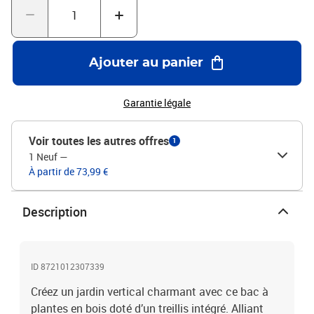
croissance verticale de plantes grimpantes telles que roses, lierre
ou clématites, créant un point focal attrayant dans votre
jardin. Couleur : marronMatériau : bois massif de
sapinDimensions : 90 x 35 x 180 cm (l x P x H)Dimensions de la
Ajouter au panier
jardinière : 90 x 35 x 30 cm (l x P x H)Assemblage requis : oui
Garantie légale
Voir toutes les autres offres
1
1 Neuf
—
À partir de 73,99 €
Description
ID 8721012307339
Créez un jardin vertical charmant avec ce bac à
plantes en bois doté d’un treillis intégré. Alliant