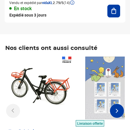
Vendu et expédié par
vidaXL
2.79/5
(14)
Ajouter
En stock
Expédié sous 3 jours
Nos clients ont aussi consulté
Prix 1 490,00€
Prix 7,50€
Livraison offerte