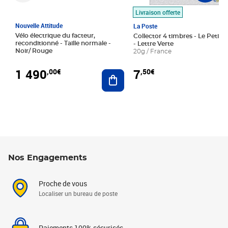
Livraison offerte
Nouvelle Attitude
La Poste
Vélo électrique du facteur,
Collector 4 timbres - Le Petit P
reconditionné - Taille normale -
- Lettre Verte
Noir/ Rouge
20g / France
1 490
7
,00€
,50€
Ajouter au panier
Nos Engagements
Proche de vous
Localiser un bureau de poste
Paiements 100% sécurisés