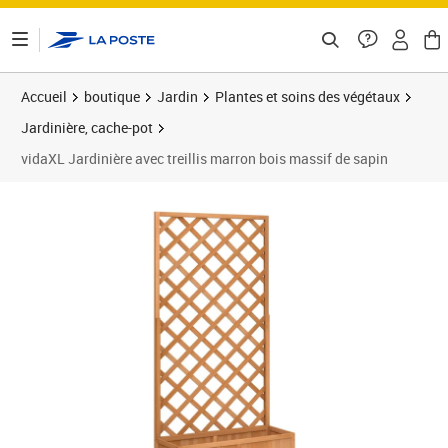
ontenu de la page
Accueil
boutique
Jardin
Plantes et soins des végétaux
Jardinière, cache-pot
vidaXL Jardinière avec treillis marron bois massif de sapin
Prix barré 119,99 €
Prix 73,89€
Prix 7