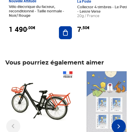
Nouvelle Attitude
La Poste
Vélo électrique du facteur,
Collector 4 timbres - Le Petit P
reconditionné - Taille normale -
- Lettre Verte
Noir/ Rouge
20g / France
1 490
7
,00€
,50€
Ajouter au panier
Vous pourriez également aimer
Prix 1 490,00€
Prix 7,50€