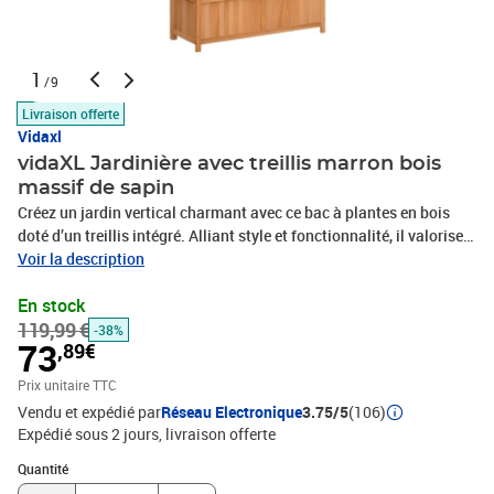
1
/9
Livraison offerte
Vidaxl
vidaXL Jardinière avec treillis marron bois
massif de sapin
Créez un jardin vertical charmant avec ce bac à plantes en bois
doté d’un treillis intégré. Alliant style et fonctionnalité, il valorise
patios, balcons, terrasses et jardins tout en soutenant plantes
Voir la description
grimpantes, fleurs et légumes. Grand Espace de Plantation :
En stock
Mesurant 90 × 35 × 180 cm, ce bac offre suffisamment de place
119,99 €
pour faire pousser herbes, fleurs ou légumes dans les petits
-38%
73
,89€
comme les grands espaces extérieurs. Style Rustique Extérieur :
Finition brun naturel et bois massif apportent chaleur et charme
Prix unitaire TTC
rustique, complétant le mobilier de jardin et embellissant patios,
Vendu et expédié par
Réseau Electronique
3.75/5
(106)
terrasses ou balcons. Solide et Résistant aux Intempéries : Conçu
Expédié sous 2 jours
livraison offerte
en bois de sapin massif de haute qualité, ce bac résiste aux
Quantité : 1
conditions extérieures tout en offrant un support durable pour vos
Quantité
plantes. Support Treillis Intégré : Le treillis intégré encourage la