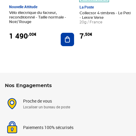
Nouvelle Attitude
La Poste
Vélo électrique du facteur,
Collector 4 timbres - Le Petit P
reconditionné - Taille normale -
- Lettre Verte
Noir/ Rouge
20g / France
1 490
7
,00€
,50€
Ajouter au panier
Nos Engagements
Proche de vous
Localiser un bureau de poste
Paiements 100% sécurisés