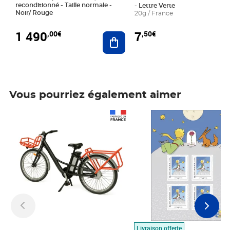
reconditionné - Taille normale -
- Lettre Verte
Noir/ Rouge
20g / France
1 490
7
,00€
,50€
Ajouter au panier
Vous pourriez également aimer
Prix 1 490,00€
Prix 7,50€
Livraison offerte