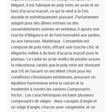
poli et maintenant la beauté de votre mobilier d'extérieur. Couleur:
élégant, il est fabriqué en poly rotin, en acier et en
Beige et grisMatériau: Rattan synthétique, acier et bois d'acacia
bois d'acacia massif, ce qui le rend à la fois
massifFinition: MatModulairePieds réglablesPlaces
durable et esthétiquement plaisant. Parfaitement
assisesFinition: MatLargeur d'assise: 55 cmProfondeur de siège:
adapté pour des dîners intimes ou des
55 cmPoids maximal: 110 kgCapacité: 6ModulairePieds
rassemblements animés en extérieur, il ajoute une
réglablesCoussin de siègeFermeture éclairAssemblage requis:
OuiContenant de la livraison:2 x Canapé avec accoudoirs incluant
touche d'élégance et de fonctionnalité aux jardins
fonction de rangement1 x Siège d'angle incluant fonction de
ou aux terrasses. Matériaux : L'ensemble est
rangement2 x Siège central incluant fonction de rangement1 x
composé de poly rotin, offrant une touche chic et
Pouf avec fonction de rangement1 x Table de jardinEAN:
élégante, mêlée à du bois d'acacia massif pour le
8721158998484SKU: 3349734Brand: vidaXL
plateau. Le cadre en acier revêtu de poudre assure
la robustesse, tandis que le poly rotin est résistant
aux UV, en faisant un excellent choix pour les
conditions climatiques extérieures, prouvant un
équilibre harmonieux entre la nature et la
modernité à travers les saisons.Composants
Inclus : Les caractéristiques incluent plusieurs
composants de sièges : deux canapés d'angle et
un siège d'angle, chacun avec rangement, et un