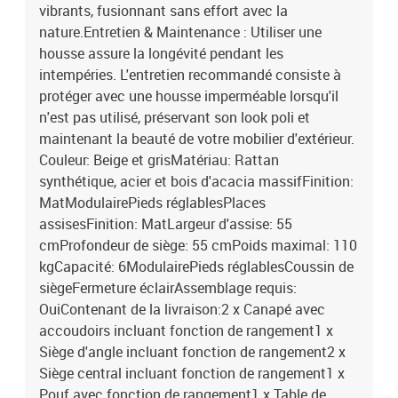
vibrants, fusionnant sans effort avec la
nature.Entretien & Maintenance : Utiliser une
housse assure la longévité pendant les
intempéries. L'entretien recommandé consiste à
protéger avec une housse imperméable lorsqu'il
n'est pas utilisé, préservant son look poli et
maintenant la beauté de votre mobilier d'extérieur.
Couleur: Beige et grisMatériau: Rattan
synthétique, acier et bois d'acacia massifFinition:
MatModulairePieds réglablesPlaces
assisesFinition: MatLargeur d'assise: 55
cmProfondeur de siège: 55 cmPoids maximal: 110
kgCapacité: 6ModulairePieds réglablesCoussin de
siègeFermeture éclairAssemblage requis:
OuiContenant de la livraison:2 x Canapé avec
accoudoirs incluant fonction de rangement1 x
Siège d'angle incluant fonction de rangement2 x
Siège central incluant fonction de rangement1 x
Pouf avec fonction de rangement1 x Table de