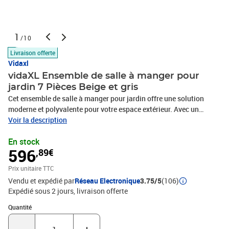
1
/10
Livraison offerte
Vidaxl
vidaXL Ensemble de salle à manger pour
jardin 7 Pièces Beige et gris
Cet ensemble de salle à manger pour jardin offre une solution
moderne et polyvalente pour votre espace extérieur. Avec un
design compact et élégant, il est fabriqué en poly rotin, en acier et
Voir la description
en bois d'acacia massif, ce qui le rend à la fois durable et
En stock
esthétiquement plaisant. Parfaitement adapté pour des dîners
596
,89€
intimes ou des rassemblements animés en extérieur, il ajoute une
touche d'élégance et de fonctionnalité aux jardins ou aux
Prix unitaire TTC
terrasses. Matériaux : L'ensemble est composé de poly rotin,
Vendu et expédié par
Réseau Electronique
3.75/5
(106)
offrant une touche chic et élégante, mêlée à du bois d'acacia
Expédié sous 2 jours
livraison offerte
massif pour le plateau. Le cadre en acier revêtu de poudre assure
la robustesse, tandis que le poly rotin est résistant aux UV, en
Quantité : 1
Quantité
faisant un excellent choix pour les conditions climatiques
extérieures, prouvant un équilibre harmonieux entre la nature et la