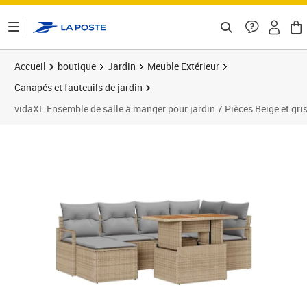
ontenu de la page
Accueil
boutique
Jardin
Meuble Extérieur
Canapés et fauteuils de jardin
vidaXL Ensemble de salle à manger pour jardin 7 Pièces Beige et gri
Prix 596,89€
Prix 5