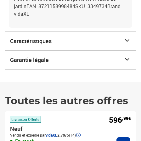
jardinEAN: 8721158998484SKU: 3349734Brand:
vidaXL
Caractéristiques
Garantie légale
Toutes les autres offres
596
,99€
Livraison Offerte
Neuf
Vendu et expédié par
vidaXL
2.79/5
(14)
Ajouter