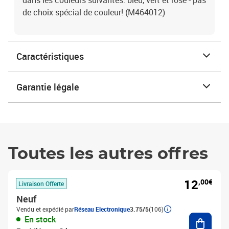
dans les couleurs suivantes: bleu, vert et rose - pas
de choix spécial de couleur! (M464012)
Caractéristiques
Garantie légale
Toutes les autres offres
12
,00€
Livraison Offerte
Neuf
Vendu et expédié par
Réseau Electronique
3.75/5
(106)
Ajouter
En stock