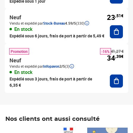
Expédié sous 1 jour
23
,51€
Neuf
Vendu et expédié par
Stock-Bureau
4.59/5
(330)
Ajouter
En stock
Expédié sous 6 jours, frais de port à partir de 5,49 €
41,27 €
Promotion
-16%
34
,39€
Neuf
Vendu et expédié par
Infopavon
2/5
(3)
En stock
Ajouter
Expédié sous 3 jours, frais de port à partir de
6,35 €
Nos clients ont aussi consulté
Prix 1 490,00€
Prix 7,50€