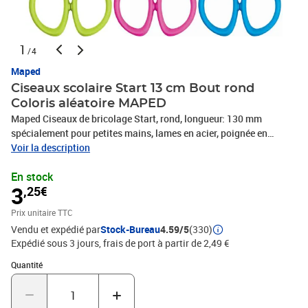
1
/4
Maped
Ciseaux scolaire Start 13 cm Bout rond
Coloris aléatoire MAPED
Maped Ciseaux de bricolage Start, rond, longueur: 130 mm
spécialement pour petites mains, lames en acier, poignée en
plastique, pour droitiers, livré dans les couleurs suivantes: bleu,
Voir la description
vert et rose - pas de choix spécial de couleur! (M464012)
En stock
3
,25€
Prix unitaire TTC
Vendu et expédié par
Stock-Bureau
4.59/5
(330)
Expédié sous 3 jours, frais de port à partir de 2,49 €
Quantité : 1
Quantité