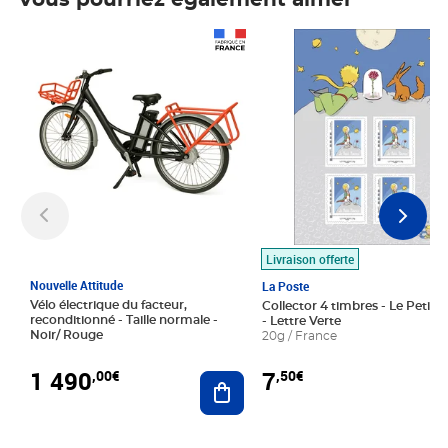
Vous pourriez également aimer
Prix 1 490,00€
Prix 7,50€
Livraison offerte
Nouvelle Attitude
La Poste
Vélo électrique du facteur,
Collector 4 timbres - Le Petit P
reconditionné - Taille normale -
- Lettre Verte
Noir/ Rouge
20g / France
1 490
7
,00€
,50€
Ajouter au panier