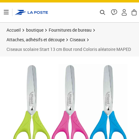
ontenu de la page
Accueil
boutique
Fournitures de bureau
Attaches, adhésifs et découpe
Ciseaux
Ciseaux scolaire Start 13 cm Bout rond Coloris aléatoire MAPED
Prix 3,25€
Prix 1
Prix 2
Prix b
Prix 3