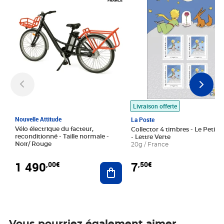
Livraison offerte
Nouvelle Attitude
La Poste
Vélo électrique du facteur,
Collector 4 timbres - Le Petit P
reconditionné - Taille normale -
- Lettre Verte
Noir/ Rouge
20g / France
1 490
7
,00€
,50€
Ajouter au panier