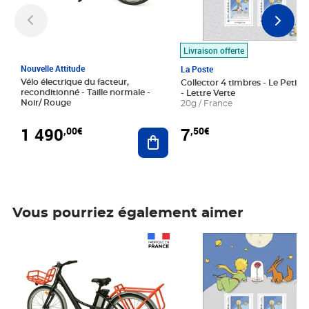
Livraison offerte
Nouvelle Attitude
La Poste
Vélo électrique du facteur,
Collector 4 timbres - Le Petit P
reconditionné - Taille normale -
- Lettre Verte
Noir/ Rouge
20g / France
1 490
7
,00€
,50€
Ajouter au panier
Vous pourriez également aimer
Prix 1 490,00€
Prix 7,50€