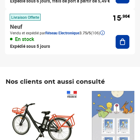
Expédié sous 6 jours, frais de port à partir de 5,49 €
15
,96€
Livraison Offerte
Neuf
Vendu et expédié par
Réseau Electronique
3.75/5
(106)
Ajouter
En stock
Expédié sous 5 jours
Nos clients ont aussi consulté
Prix 1 490,00€
Prix 7,50€