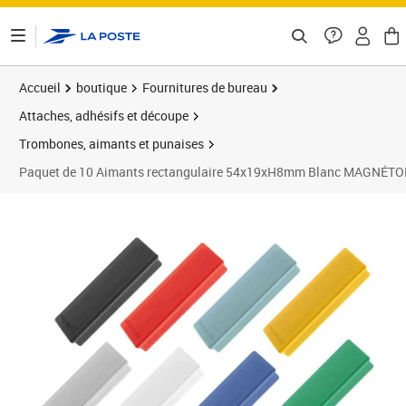
ontenu de la page
Accueil
boutique
Fournitures de bureau
Attaches, adhésifs et découpe
Trombones, aimants et punaises
Paquet de 10 Aimants rectangulaire 54x19xH8mm Blanc MAGNÉT
Prix 13,03€
Prix 8
Prix 1