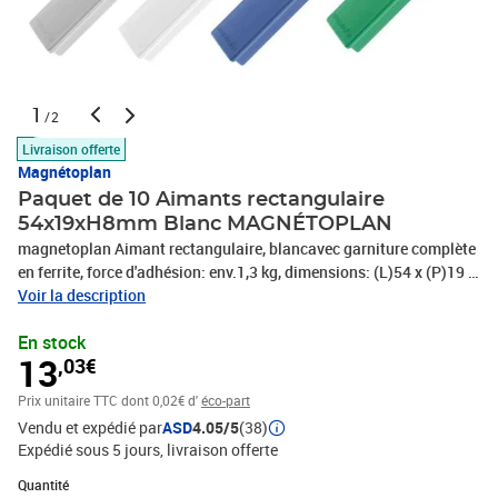
1
/2
Livraison offerte
Magnétoplan
Paquet de 10 Aimants rectangulaire
54x19xH8mm Blanc MAGNÉTOPLAN
magnetoplan Aimant rectangulaire, blancavec garniture complète
en ferrite, force d'adhésion: env.1,3 kg, dimensions: (L)54 x (P)19 x
(H)8 mmcontenu: 10 pièces-1665100
Voir la description
En stock
13
,03€
Prix unitaire TTC
dont 0,02€ d'
éco-part
Vendu et expédié par
ASD
4.05/5
(38)
Expédié sous 5 jours
livraison offerte
Quantité : 1
Quantité