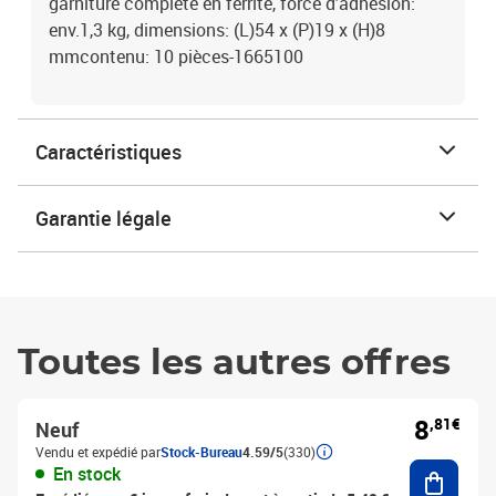
garniture complète en ferrite, force d'adhésion:
env.1,3 kg, dimensions: (L)54 x (P)19 x (H)8
mmcontenu: 10 pièces-1665100
Caractéristiques
Garantie légale
Toutes les autres offres
8
,81€
Neuf
Vendu et expédié par
Stock-Bureau
4.59/5
(330)
Ajouter
En stock