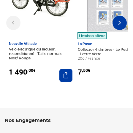
Livraison offerte
Nouvelle Attitude
La Poste
Vélo électrique du facteur,
Collector 4 timbres - Le Petit P
reconditionné - Taille normale -
- Lettre Verte
Noir/ Rouge
20g / France
1 490
7
,00€
,50€
Ajouter au panier
Nos Engagements