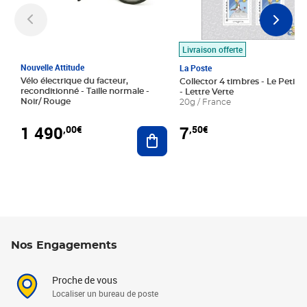
Livraison offerte
Nouvelle Attitude
La Poste
Vélo électrique du facteur,
Collector 4 timbres - Le Petit P
reconditionné - Taille normale -
- Lettre Verte
Noir/ Rouge
20g / France
1 490
7
,00€
,50€
Ajouter au panier
Nos Engagements
Proche de vous
Localiser un bureau de poste