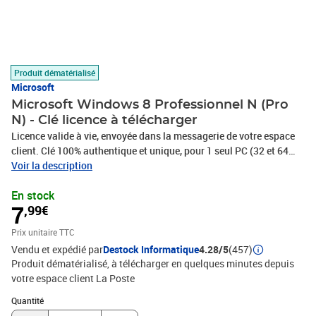
Produit dématérialisé
Microsoft
Microsoft Windows 8 Professionnel N (Pro
N) - Clé licence à télécharger
Licence valide à vie, envoyée dans la messagerie de votre espace
client. Clé 100% authentique et unique, pour 1 seul PC (32 et 64
bits). Logiciel à télécharger (support d'installation non fourni).
Voir la description
Livraison rapide 24/24h et assistance 7/7j ! Vendeur sérieux et
En stock
fiable ! Facture avec TVA.
7
,99€
Prix unitaire TTC
Vendu et expédié par
Destock Informatique
4.28/5
(457)
Produit dématérialisé, à télécharger en quelques minutes depuis
votre espace client La Poste
Quantité : 1
Quantité