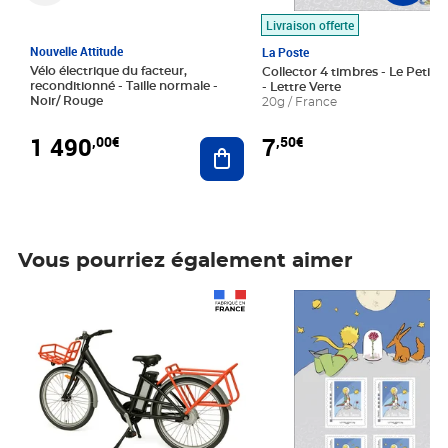
Livraison offerte
Nouvelle Attitude
La Poste
Vélo électrique du facteur,
Collector 4 timbres - Le Petit P
reconditionné - Taille normale -
- Lettre Verte
Noir/ Rouge
20g / France
1 490
7
,00€
,50€
Ajouter au panier
Vous pourriez également aimer
Prix 1 490,00€
Prix 7,50€