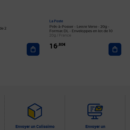
La Poste
Prêt-à-Poster - Lettre Verte - 20g -
de 2
Format DL - Enveloppes en lot de 10
20g / France
16
,80€
Ajouter au panier
Ajoute
Envoyer un Colissimo
Envoyer un