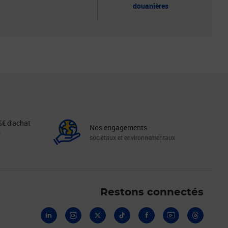
douanières
5€ d'achat
Nos engagements
s
sociétaux et environnementaux
Linkedin
Instagram
X
Tiktok
Facebook
Youtube
Threads
Restons connectés