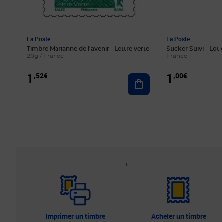
La Poste
La Poste
Timbre Marianne de l'avenir - Lettre verte
Sticker Suivi - Lot 
20g / France
France
1
1
,52€
,00€
Ajouter au panier
Imprimer un timbre
Acheter un timbre