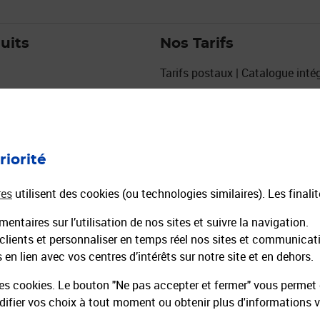
uits
Nos Tarifs
Tarifs postaux | Catalogue intég
Grille de tarifs Courrier
Grille de tarifs Colis
urs
Affiches tarifaires courrier colis
eux
Tarifs La Poste 2027
riorité
res
utilisent des cookies (ou technologies similaires). Les finali
entaires sur l’utilisation de nos sites et suivre la navigation.
 clients et personnaliser en temps réel nos sites et communicat
en lien avec vos centres d’intérêts sur notre site et en dehors.
es cookies. Le bouton "Ne pas accepter et fermer" vous permet d
fier vos choix à tout moment ou obtenir plus d'informations 
 recrute