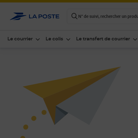
ontenu de la page
N° de suivi, rechercher un produi
Le courrier
Le colis
Le transfert de courrier