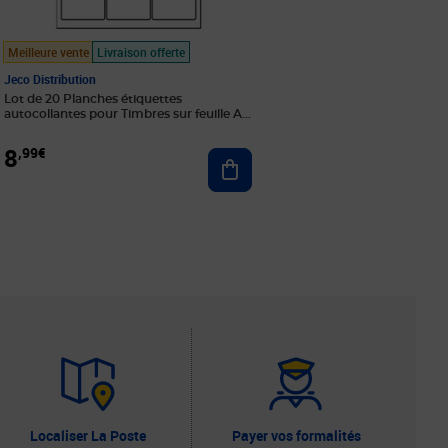
Meilleure vente
Livraison offerte
Jeco Distribution
Lot de 20 Planches étiquettes
autocollantes pour Timbres sur feuille A4
: 63 5 x 33 9 mm (24 étiquettes par feuille)
8
,99€
Ajouter au panier
r au panier
Localiser La Poste
Payer vos formalités