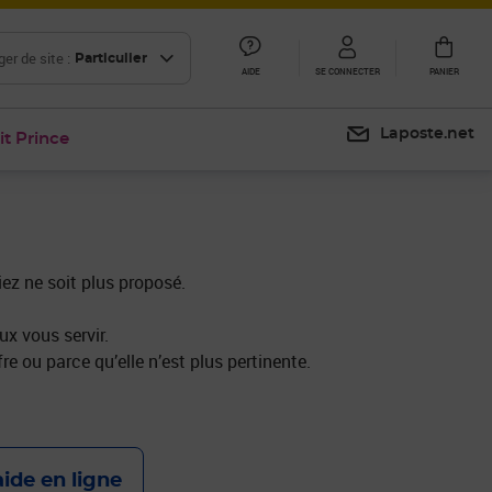
er de site :
Particulier
AIDE
SE CONNECTER
PANIER
Laposte.net
it Prince
iez ne soit plus proposé.
x vous servir.
re ou parce qu’elle n’est plus pertinente.
aide en ligne