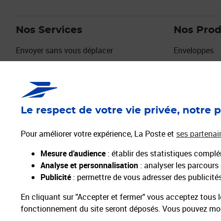
Nos Services
Nos Prod
Envoyer sans vous déplacer
Enveloppes
Envois urgents
Timbres
Déménagement, Absence
Emballages
Services Seniors
Collectionne
Digiposte
Cartes de vo
Le respect de votre vie privée, notre p
L'identité Numérique
Vendre sur la Marketplace La Poste
Pour améliorer votre expérience, La Poste et
ses partenai
Découvrir la Marketplace La Poste
Mesure d’audience
: établir des statistiques complém
Activer mes Services Plus pour envoyer mon
Analyse et personnalisation
: analyser les parcours
courrier
Publicité
: permettre de vous adresser des publicités 
En cliquant sur "Accepter et fermer" vous acceptez tous l
fonctionnement du site seront déposés. Vous pouvez modi
Professionnels
Entreprises et Collectivités
La Poste Groupe
La Poste