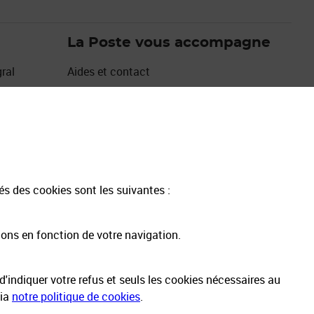
La Poste vous accompagne
ral
Aides et contact
Les avantages de Mon Compte La Poste
Espace sourds et malentendants
Emplois et carrières des métiers bancaires
Emplois et carrières autres métiers
17Cyber
tés des cookies sont les suivantes :
ions en fonction de votre navigation.
'indiquer votre refus et seuls les cookies nécessaires au
via
notre politique de cookies
.