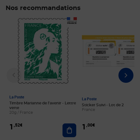
Nos recommandations
Prix 1,52€
Prix 1,00€
La Poste
La Poste
Timbre Marianne de l'avenir - Lettre
Sticker Suivi - Lot de 2
verte
France
20g / France
1
1
,52€
,00€
Ajouter au panier