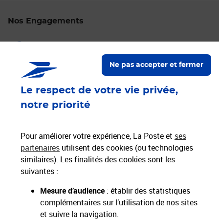
Nos Engagements
Proche de vous
Localiser un bureau de poste
Ne pas accepter et fermer
Paiements 100% sécurisés
Le respect de votre vie privée,
notre priorité
Livraison offerte dès 25€ d'achat
Hors livres et hors produits marketplace
Pour améliorer votre expérience, La Poste et
ses
partenaires
utilisent des cookies (ou technologies
similaires). Les finalités des cookies sont les
Nos engagements
suivantes :
sociétaux et environnementaux
Mesure d’audience
: établir des statistiques
complémentaires sur l’utilisation de nos sites
Toutes nos applications
Applications La Poste
et suivre la navigation.