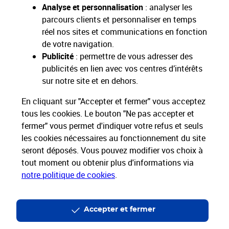
Analyse et personnalisation
: analyser les
parcours clients et personnaliser en temps
réel nos sites et communications en fonction
de votre navigation.
Restons connectés
Publicité
: permettre de vous adresser des
publicités en lien avec vos centres d’intérêts
Nos Services
sur notre site et en dehors.
En cliquant sur "Accepter et fermer" vous acceptez
Nos Produits
tous les cookies. Le bouton "Ne pas accepter et
fermer" vous permet d'indiquer votre refus et seuls
Nos Tarifs
les cookies nécessaires au fonctionnement du site
seront déposés. Vous pouvez modifier vos choix à
La Poste vous accompagne
tout moment ou obtenir plus d'informations via
notre politique de cookies
.
Professionnels
Entreprises et Collectivités
La Poste Groupe
La Poste recrute
Accepter et fermer