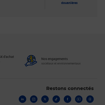
douanières
5€ d'achat
Nos engagements
s
sociétaux et environnementaux
Linkedin
Instagram
X
Tiktok
Facebook
Youtube
Threads
Restons connectés