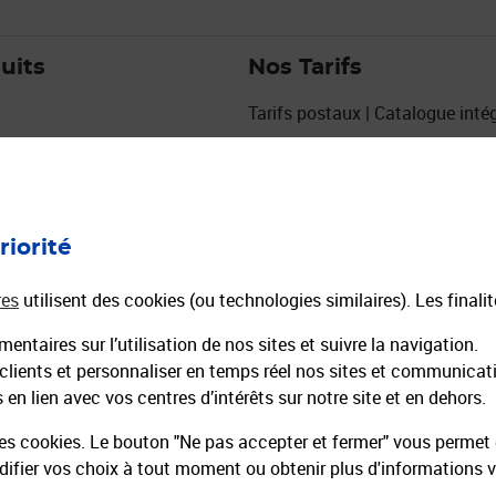
uits
Nos Tarifs
Tarifs postaux | Catalogue intég
Grille de tarifs Courrier
Grille de tarifs Colis
urs
Affiches tarifaires courrier colis
eux
Tarifs La Poste 2027
riorité
res
utilisent des cookies (ou technologies similaires). Les finali
entaires sur l’utilisation de nos sites et suivre la navigation.
 clients et personnaliser en temps réel nos sites et communicat
en lien avec vos centres d’intérêts sur notre site et en dehors.
es cookies. Le bouton "Ne pas accepter et fermer" vous permet d
fier vos choix à tout moment ou obtenir plus d'informations 
 recrute