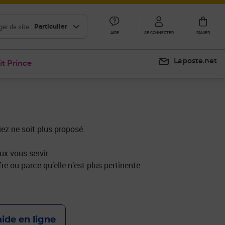
er de site :
Particulier
AIDE
SE CONNECTER
PANIER
Laposte.net
it Prince
iez ne soit plus proposé.
x vous servir.
re ou parce qu’elle n’est plus pertinente.
aide en ligne