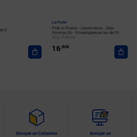
La Poste
Prêt-à-Poster - Lettre Verte - 20g -
de 2
Format DL - Enveloppes en lot de 10
20g / France
16
,80€
Ajouter au panier
Ajoute
Envoyer un Colissimo
Envoyer un