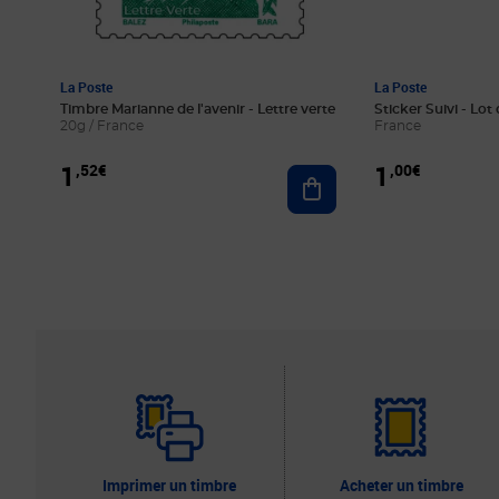
La Poste
La Poste
Timbre Marianne de l'avenir - Lettre verte
Sticker Suivi - Lot 
20g / France
France
1
1
,52€
,00€
Ajouter au panier
Imprimer un timbre
Acheter un timbre