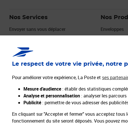
Nos Services
Nos Prod
Envoyer sans vous déplacer
Enveloppes
Envois urgents
Timbres
Déménagement, Absence
Emballages
Services Seniors
Collectionne
Digiposte
Cartes de vo
Le respect de votre vie privée, notre p
L'identité Numérique
Vendre sur la Marketplace La Poste
Pour améliorer votre expérience, La Poste et
ses partenai
Découvrir la Marketplace La Poste
Mesure d’audience
: établir des statistiques complém
Activer mes Services Plus pour envoyer mon
Analyse et personnalisation
: analyser les parcours
courrier
Publicité
: permettre de vous adresser des publicités 
En cliquant sur "Accepter et fermer" vous acceptez tous l
fonctionnement du site seront déposés. Vous pouvez modi
Professionnels
Entreprises et Collectivités
La Poste Groupe
La Poste