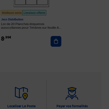
Meilleure vente
Livraison offerte
Jeco Distribution
Lot de 20 Planches étiquettes
autocollantes pour Timbres sur feuille A4
: 63 5 x 33 9 mm (24 étiquettes par feuille)
8
,99€
Ajouter au panier
r au panier
Localiser La Poste
Payer vos formalités