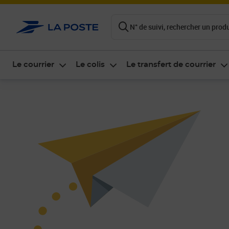
ontenu de la page
N° de suivi, rechercher un produi
Le courrier
Le colis
Le transfert de courrier