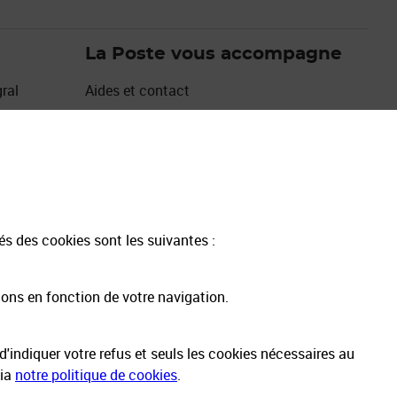
La Poste vous accompagne
ral
Aides et contact
Les avantages de Mon Compte La Poste
Espace sourds et malentendants
Emplois et carrières des métiers bancaires
Emplois et carrières autres métiers
17Cyber
tés des cookies sont les suivantes :
ions en fonction de votre navigation.
'indiquer votre refus et seuls les cookies nécessaires au
via
notre politique de cookies
.