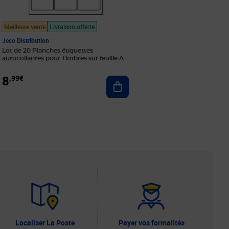
Meilleure vente
Livraison offerte
Jeco Distribution
Lot de 20 Planches étiquettes
autocollantes pour Timbres sur feuille A4
: 63 5 x 33 9 mm (24 étiquettes par feuille)
8
,99€
Ajouter au panier
r au panier
Localiser La Poste
Payer vos formalités