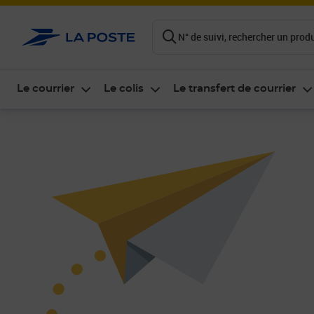
ontenu de la page
N° de suivi, rechercher un produi
Le courrier
Le colis
Le transfert de courrier