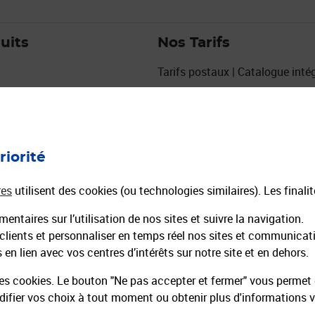
uits
Nos Tarifs
Tarifs postaux | Catalogue intég
Grille de tarifs Courrier
Grille de tarifs Colis
urs
Affiches tarifaires courrier colis
eux
Tarifs La Poste 2027
riorité
res
utilisent des cookies (ou technologies similaires). Les finali
entaires sur l’utilisation de nos sites et suivre la navigation.
 clients et personnaliser en temps réel nos sites et communicat
en lien avec vos centres d’intérêts sur notre site et en dehors.
es cookies. Le bouton "Ne pas accepter et fermer" vous permet d
fier vos choix à tout moment ou obtenir plus d'informations 
 recrute