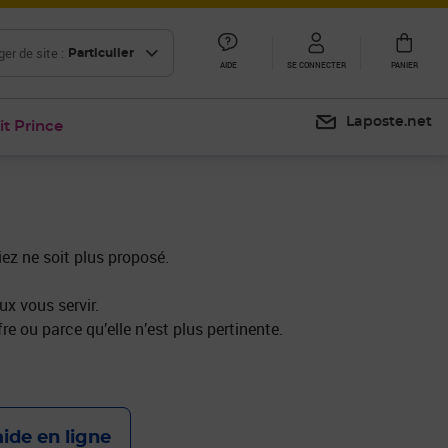
er de site :
Particulier
AIDE
SE CONNECTER
PANIER
Laposte.net
it Prince
iez ne soit plus proposé.
x vous servir.
re ou parce qu’elle n’est plus pertinente.
aide en ligne