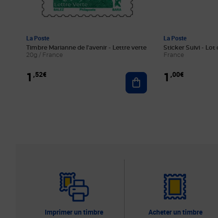
La Poste
La Poste
Timbre Marianne de l'avenir - Lettre verte
Sticker Suivi - Lot 
20g / France
France
1
1
,52€
,00€
Ajouter au panier
Imprimer un timbre
Acheter un timbre