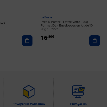
La Poste
Prêt-à-Poster - Lettre Verte - 20g -
de 2
Format DL - Enveloppes en lot de 10
20g / France
16
,80€
Ajouter au panier
Ajoute
Envoyer un Colissimo
Envoyer un