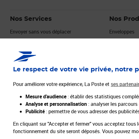
Nos Services
Nos Prod
Envoyer sans vous déplacer
Enveloppes
Envois urgents
Timbres
Déménagement, Absence
Emballages
Services Seniors
Collectionne
Digiposte
Cartes de vo
Le respect de votre vie privée, notre p
L'identité Numérique
Vendre sur la Marketplace La Poste
Pour améliorer votre expérience, La Poste et
ses partenai
Découvrir la Marketplace La Poste
Mesure d’audience
: établir des statistiques complém
Activer mes Services Plus pour envoyer mon
Analyse et personnalisation
: analyser les parcours
courrier
Publicité
: permettre de vous adresser des publicités 
En cliquant sur "Accepter et fermer" vous acceptez tous l
fonctionnement du site seront déposés. Vous pouvez modi
Professionnels
Entreprises et Collectivités
La Poste Groupe
La Poste