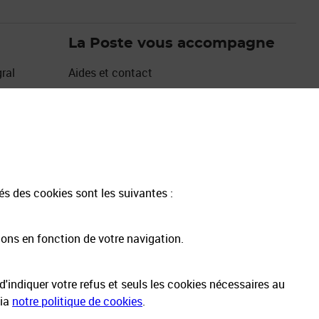
La Poste vous accompagne
ral
Aides et contact
Les avantages de Mon Compte La Poste
Espace sourds et malentendants
Emplois et carrières des métiers bancaires
Emplois et carrières autres métiers
17Cyber
tés des cookies sont les suivantes :
ions en fonction de votre navigation.
'indiquer votre refus et seuls les cookies nécessaires au
via
notre politique de cookies
.