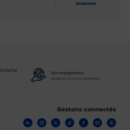
douanières
5€ d'achat
Nos engagements
s
sociétaux et environnementaux
Linkedin
Instagram
X
Tiktok
Facebook
Youtube
Threads
Restons connectés