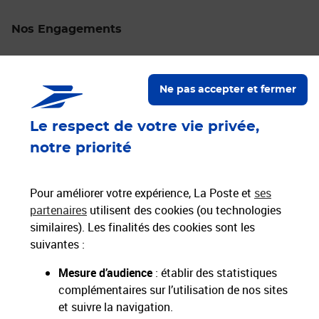
Nos Engagements
Proche de vous
Localiser un bureau de poste
Ne pas accepter et fermer
Le respect de votre vie privée,
Paiements 100% sécurisés
notre priorité
Livraison offerte dès 25€ d'achat
Hors livres et hors produits marketplace
Pour améliorer votre expérience, La Poste et
ses
partenaires
utilisent des cookies (ou technologies
similaires). Les finalités des cookies sont les
Nos engagements
suivantes :
sociétaux et environnementaux
Mesure d’audience
: établir des statistiques
complémentaires sur l’utilisation de nos sites
Toutes nos applications
Applications La Poste
et suivre la navigation.