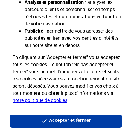
Analyse et personnalisation
: analyser les
parcours clients et personnaliser en temps
réel nos sites et communications en fonction
de votre navigation.
Restons connectés
Publicité
: permettre de vous adresser des
publicités en lien avec vos centres d’intérêts
Nos Services
sur notre site et en dehors.
En cliquant sur "Accepter et fermer" vous acceptez
Nos Produits
tous les cookies. Le bouton "Ne pas accepter et
fermer" vous permet d'indiquer votre refus et seuls
Nos Tarifs
les cookies nécessaires au fonctionnement du site
seront déposés. Vous pouvez modifier vos choix à
tout moment ou obtenir plus d'informations via
La Poste vous accompagne
notre politique de cookies
.
Professionnels
Entreprises et Collectivités
La Poste Groupe
La Poste recrute
Accepter et fermer