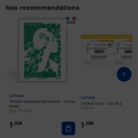
Nos recommandations
Prix 1,52€
Prix 1,00€
La Poste
La Poste
Timbre Marianne de l'avenir - Lettre
Sticker Suivi - Lot de 2
verte
France
20g / France
1
1
,52€
,00€
Ajouter au panier