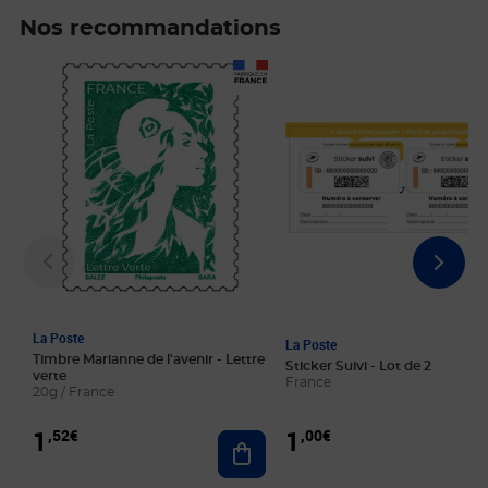
Nos recommandations
Prix 1,52€
Prix 1,00€
La Poste
La Poste
Timbre Marianne de l'avenir - Lettre
Sticker Suivi - Lot de 2
verte
France
20g / France
1
1
,52€
,00€
Ajouter au panier