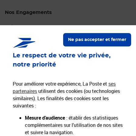
Nos Engagements
Proche de vous
Localiser un bureau de poste
Ne pas accepter et fermer
Paiements 100% sécurisés
Le respect de votre vie privée,
notre priorité
Livraison offerte dès 25€ d'achat
Hors livres et hors produits marketplace
Pour améliorer votre expérience, La Poste et
ses
partenaires
utilisent des cookies (ou technologies
similaires). Les finalités des cookies sont les
Nos engagements
suivantes :
sociétaux et environnementaux
Mesure d’audience
: établir des statistiques
complémentaires sur l’utilisation de nos sites
Toutes nos applications
Applications La Poste
et suivre la navigation.