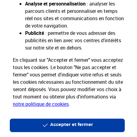
Analyse et personnalisation
: analyser les
parcours clients et personnaliser en temps
réel nos sites et communications en fonction
de votre navigation.
Restons connectés
Publicité
: permettre de vous adresser des
publicités en lien avec vos centres d’intérêts
Nos Services
sur notre site et en dehors.
En cliquant sur "Accepter et fermer" vous acceptez
Nos Produits
tous les cookies. Le bouton "Ne pas accepter et
fermer" vous permet d'indiquer votre refus et seuls
Nos Tarifs
les cookies nécessaires au fonctionnement du site
seront déposés. Vous pouvez modifier vos choix à
La Poste vous accompagne
tout moment ou obtenir plus d'informations via
notre politique de cookies
.
Professionnels
Entreprises et Collectivités
La Poste Groupe
La Poste recrute
Accepter et fermer