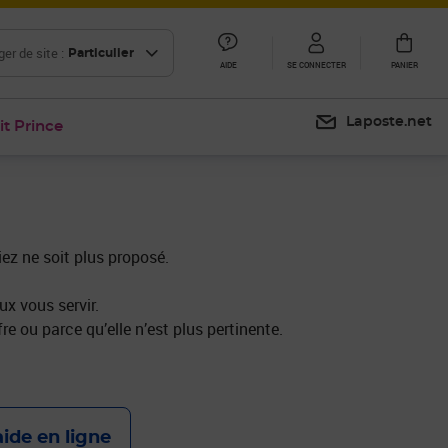
er de site :
Particulier
AIDE
SE CONNECTER
PANIER
Laposte.net
it Prince
iez ne soit plus proposé.
x vous servir.
re ou parce qu’elle n’est plus pertinente.
aide en ligne