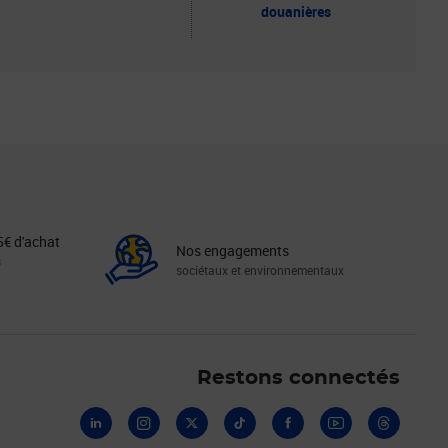
douanières
5€ d'achat
Nos engagements
s
sociétaux et environnementaux
Linkedin
Instagram
X
Tiktok
Facebook
Youtube
Threads
Restons connectés