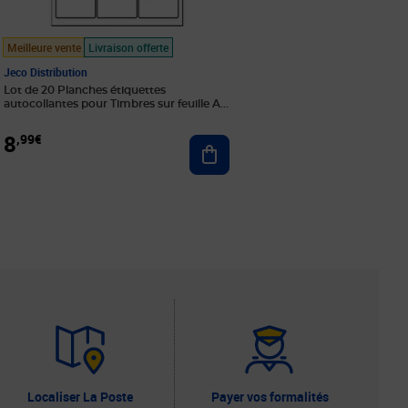
Meilleure vente
Livraison offerte
Jeco Distribution
Lot de 20 Planches étiquettes
autocollantes pour Timbres sur feuille A4
: 63 5 x 33 9 mm (24 étiquettes par feuille)
8
,99€
Ajouter au panier
r au panier
Localiser La Poste
Payer vos formalités