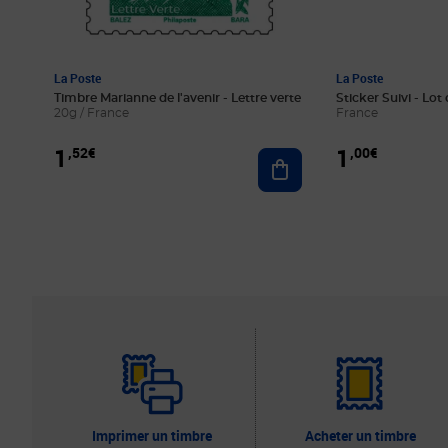
La Poste
La Poste
Timbre Marianne de l'avenir - Lettre verte
Sticker Suivi - Lot 
20g / France
France
1
1
,52€
,00€
Ajouter au panier
Imprimer un timbre
Acheter un timbre