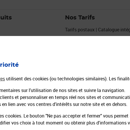
uits
Nos Tarifs
Tarifs postaux | Catalogue intég
Grille de tarifs Courrier
Grille de tarifs Colis
urs
Affiches tarifaires courrier colis
eux
Tarifs La Poste 2027
riorité
res
utilisent des cookies (ou technologies similaires). Les finali
entaires sur l’utilisation de nos sites et suivre la navigation.
 clients et personnaliser en temps réel nos sites et communicat
en lien avec vos centres d’intérêts sur notre site et en dehors.
es cookies. Le bouton "Ne pas accepter et fermer" vous permet d
fier vos choix à tout moment ou obtenir plus d'informations 
 recrute