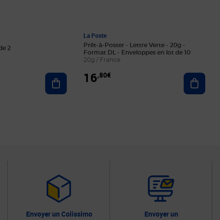
La Poste
Prêt-à-Poster - Lettre Verte - 20g -
de 2
Format DL - Enveloppes en lot de 10
20g / France
16
,80€
Ajouter au panier
Ajoute
Envoyer un Colissimo
Envoyer un