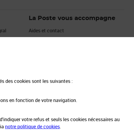
La Poste vous accompagne
ral
Aides et contact
Les avantages de Mon Compte La Poste
Espace sourds et malentendants
Emplois et carrières des métiers bancaires
Emplois et carrières autres métiers
17Cyber
tés des cookies sont les suivantes :
ions en fonction de votre navigation.
'indiquer votre refus et seuls les cookies nécessaires au
via
notre politique de cookies
.