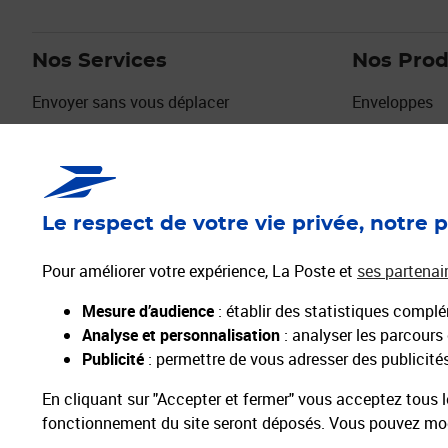
Nos Services
Nos Prod
Envoyer sans vous déplacer
Enveloppes
Envois urgents
Timbres
Déménagement, Absence
Emballages
Services Seniors
Collectionne
Digiposte
Cartes de vo
Le respect de votre vie privée, notre p
L'identité Numérique
Vendre sur la Marketplace La Poste
Pour améliorer votre expérience, La Poste et
ses partenai
Découvrir la Marketplace La Poste
Mesure d’audience
: établir des statistiques complém
Activer mes Services Plus pour envoyer mon
Analyse et personnalisation
: analyser les parcours
courrier
Publicité
: permettre de vous adresser des publicités 
En cliquant sur "Accepter et fermer" vous acceptez tous l
fonctionnement du site seront déposés. Vous pouvez modi
Professionnels
Entreprises et Collectivités
La Poste Groupe
La Poste