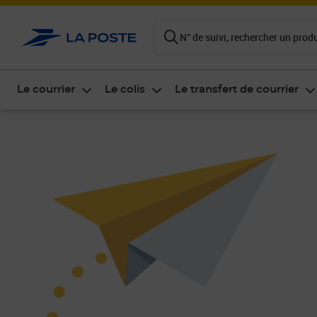
ontenu de la page
N° de suivi, rechercher un produi
Le courrier
Le colis
Le transfert de courrier