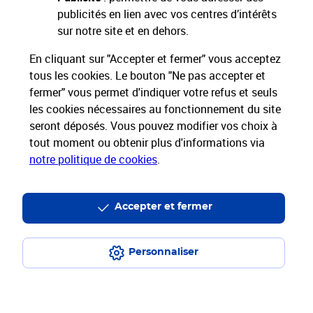
publicités en lien avec vos centres d’intérêts
Nos Services
sur notre site et en dehors.
En cliquant sur "Accepter et fermer" vous acceptez
Nos Produits
tous les cookies. Le bouton "Ne pas accepter et
fermer" vous permet d'indiquer votre refus et seuls
Nos Tarifs
les cookies nécessaires au fonctionnement du site
seront déposés. Vous pouvez modifier vos choix à
tout moment ou obtenir plus d'informations via
La Poste vous accompagne
notre politique de cookies
.
Professionnels
Entreprises et Collectivités
La Poste Groupe
La Poste recrute
Accepter et fermer
Personnaliser
Plan du site
Accessibilité : partiellement conforme
Conditions contractuelles
Mentions légales
Données personnelles et cookies