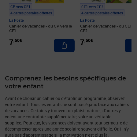
CP vers CE1
CE1 vers CE2
4 cartes postales offertes
4 cartes postales offertes
La Poste
La Poste
Cahier de vacances - du CP vers le
Cahier de vacances - du CE1 ver
CE1
CE2
7
7
,50€
,50€
Ajouter au panier
Comprenez les besoins spécifiques de
votre enfant
Avant de choisir un cahier ou d'établir un programme, observez
votre enfant. Tous les enfants ne sont pas égaux face aux cahiers
de vacances. Certains y trouvent un plaisir naturel, d'autres y
voient une contrainte supplémentaire, voire un véritable
supplice. Pour eux, les vacances doivent avant tout permettre de
décompresser après une année scolaire souvent difficile. Or, il n'y
aura pas d'apprentissage si la motivation n'est plus là.