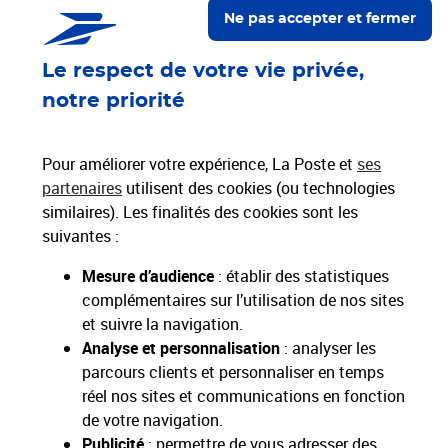
Localiser un bureau de poste
Ne pas accepter et fermer
Le respect de votre vie privée,
Paiements 100% sécurisés
notre priorité
Livraison offerte dès 25€ d'achat
Hors livres et hors produits marketplace
Pour améliorer votre expérience, La Poste et
ses
partenaires
utilisent des cookies (ou technologies
similaires). Les finalités des cookies sont les
Nos engagements
suivantes :
sociétaux et environnementaux
Mesure d’audience
: établir des statistiques
complémentaires sur l’utilisation de nos sites
Toutes nos applications
Applications La Poste
et suivre la navigation.
Analyse et personnalisation
: analyser les
parcours clients et personnaliser en temps
réel nos sites et communications en fonction
de votre navigation.
Restons connectés
Publicité
: permettre de vous adresser des