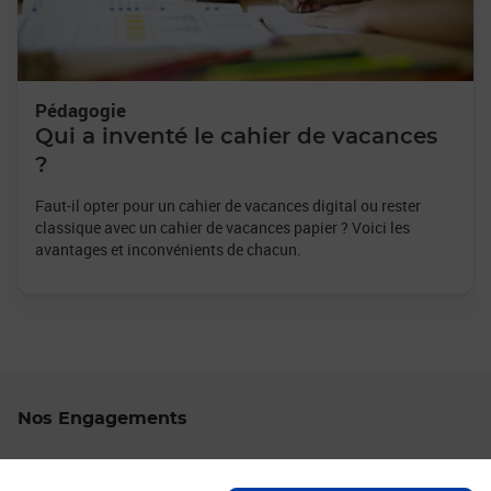
Pédagogie
Qui a inventé le cahier de vacances
?
Faut-il opter pour un cahier de vacances digital ou rester
classique avec un cahier de vacances papier ? Voici les
avantages et inconvénients de chacun.
Nos Engagements
Proche de vous