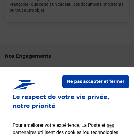
Française - que ce soit un cadeau, des documents importants
ou tout autre objet.
Nos Engagements
Proche de vous
Localiser un bureau de poste
Ne pas accepter et fermer
Le respect de votre vie privée,
Paiements 100% sécurisés
notre priorité
Livraison offerte dès 25€ d'achat
Hors livres et hors produits marketplace
Pour améliorer votre expérience, La Poste et
ses
partenaires
utilisent des cookies (ou technologies