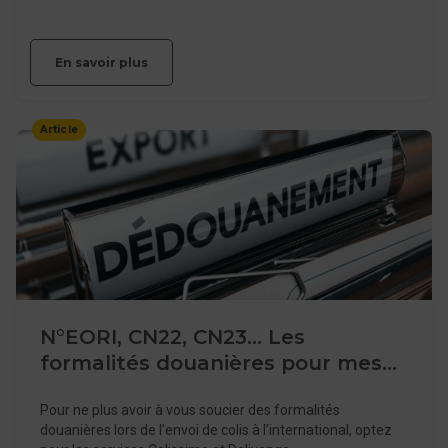
En savoir plus
Article
N°EORI, CN22, CN23… Les
formalités douanières pour mes
envois de colis à l’international et
Pour ne plus avoir à vous soucier des formalités
DOM
douanières lors de l’envoi de colis à l’international, optez