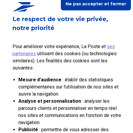
Ne pas accepter et fermer
Suivez-nous sur Linkedin
Suivez-nous sur Youtube
Suivez-nous sur X
Le respect de votre vie privée,
Qui sommes-nous?
notre priorité
Nos tarifs
Pour améliorer votre expérience, La Poste et
ses
partenaires
utilisent des cookies (ou technologies
Aide et outils
similaires). Les finalités des cookies sont les
suivantes :
Contactez-nous
Mesure d’audience
: établir des statistiques
complémentaires sur l’utilisation de nos sites et
La Poste Solutions Business est la marque B2B de La Poste, destinée aux
suivre la navigation.
entreprises, collectivités et administrations publiques.
Retrouvez ici des actualités, des études de tendances, des décryptages et
Analyse et personnalisation
: analyser les
innovations, des offres selon vos usages, des infos pratiques et un accès
parcours clients et personnaliser en temps réel
à votre espace personnel pour gérer le développement de votre activité.
nos sites et communications en fonction de votre
navigation.
Publicité
: permettre de vous adresser des