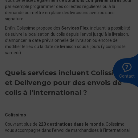
Vous bénéficiez également de
solutions complémentaires
pour
par exemple programmer des collectes régulières ou à la
demande ou mettre en place des livraisons avec ou sans
signature.
Enfin, Colissimo propose des
Services Flex
, incluant la possibilité
de suivre la localisation du colis depuis l’envoi jusqu’à la livraison,
d’annoncer la date prévisionnelle de livraison ou encore de
modifier le lieu ou la date de livraison sous 6 jours (y compris le
samedi).
A
Ê
E
l
r
u
Quels services incluent Colissimo
8
m
Contact
0
et Delivengo pour des envois de
colis à l’international ?
Colissimo
Couvrant plus de
220 destinations dans le monde
, Colissimo
vous accompagne dans l’envoi de marchandises à l'international.