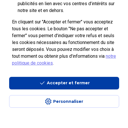
pro.laposte.fr
part.laposte.fr
groupelaposte.com
publicités en lien avec vos centres d’intérêts sur
notre site et en dehors.
En cliquant sur "Accepter et fermer" vous acceptez
tous les cookies. Le bouton "Ne pas accepter et
fermer" vous permet d'indiquer votre refus et seuls
Plan du site
Accessibilité : non conforme
Mentions légales
les cookies nécessaires au fonctionnement du site
seront déposés. Vous pouvez modifier vos choix à
Données personnelles et cookies
CGU
tout moment ou obtenir plus d'informations via
notre
Copyright © 2026 La Poste
politique de cookies
.
Accepter et fermer
Personnaliser