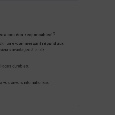
(4)
ivraison éco-responsables
.
ble,
un e-commerçant répond aux
sieurs avantages à la clé :
lages durables ;
e vos envois internationaux.