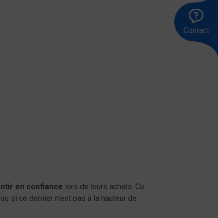
Ap
Êt
En
le
ra
u
Contact
83
me
00
ntir en confiance
lors de leurs achats. Ce
 ou si ce dernier n’est pas à la hauteur de