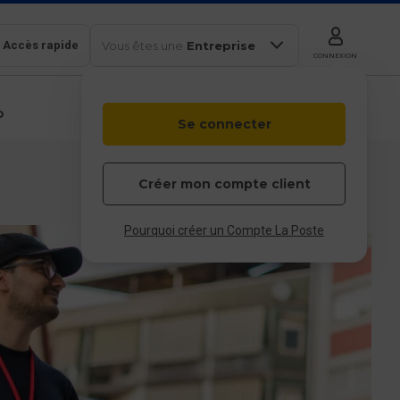
Accès rapide
Vous êtes une
Entreprise
CONNEXION
b
Se connecter
Colissimo
Outils en
Box
ligne
Particulier
Professionnel
Entreprises et
Créer mon compte client
collectivités
 & service client
Pourquoi créer un Compte La Poste