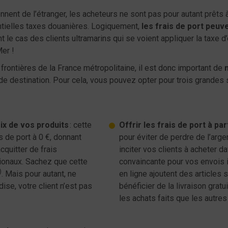
ent de l’étranger, les acheteurs ne sont pas pour autant prêts à
ntielles taxes douanières. Logiquement,
les frais de port peuv
le cas des clients ultramarins qui se voient appliquer la taxe 
er !
rontières de la France métropolitaine, il est donc important de
e destination. Pour cela, vous pouvez opter pour trois grandes 
rix de vos produits
: cette
Offrir les frais de port à p
s de port à 0 €, donnant
pour éviter de perdre de l’arge
acquitter de frais
inciter vos clients à acheter d
ionaux. Sachez que cette
convaincante pour vos envois 
)
. Mais pour autant, ne
en ligne ajoutent des articles 
ise, votre client n’est pas
bénéficier de la livraison gratu
les achats faits que les autres