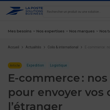
Rechercher
Mes besoins
Nos expertises
Nos marques
Nos t
voir le sous-menu
voir le sous-menu
voir le 
Fil d'Ariane
Accueil
Actualités
Colis & international
E-commerce : nos
Expedition
Logistique
Article
E-commerce : nos 
pour envoyer vos c
l’étranger