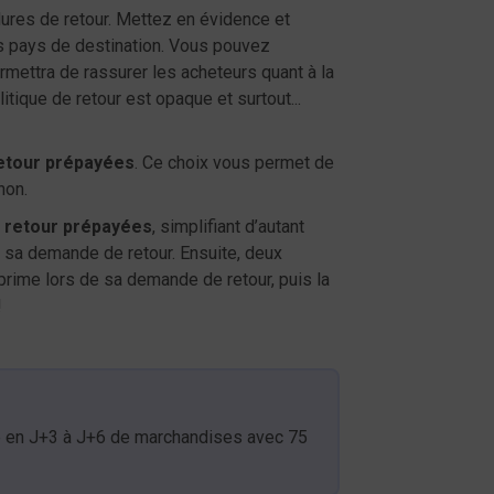
dures de retour. Mettez en évidence et
s pays de destination. Vous pouvez
mettra de rassurer les acheteurs quant à la
itique de retour est opaque et surtout...
retour prépayées
. Ce choix vous permet de
non.
e retour prépayées
, simplifiant d’autant
er sa demande de retour. Ensuite, deux
imprime lors de sa demande de retour, puis la
!
pide en J+3 à J+6 de marchandises avec 75