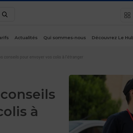
Rechercher
arifs
Actualités
Qui sommes-nous
Découvrez Le Hu
sous-menu
Espace
client
 conseils pour envoyer vos colis à l’étranger
Contact
conseils
olis à