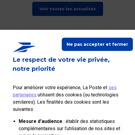
Voir toutes les actualités
RETOUR EN HAUT
Ne pas accepter et fermer
La Poste vous accompagne
Le respect de votre vie privée,
notre priorité
Suivez-nous sur Linkedin
Suivez-nous sur Youtube
Suivez-nous sur X
Pour améliorer votre expérience, La Poste et
ses
Qui sommes-nous?
partenaires
utilisent des cookies (ou technologies
similaires). Les finalités des cookies sont les
Nos tarifs
suivantes :
Aide et outils
Mesure d’audience
: établir des statistiques
complémentaires sur l’utilisation de nos sites et