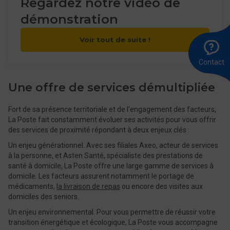
Regardez notre vidéo de
démonstration
Voir tout de suite !
A
Ê
E
l
r
u
8
m
Contact
0
Une offre de services démultipliée
Fort de sa présence territoriale et de l’engagement des facteurs,
La Poste fait constamment évoluer ses activités pour vous offrir
des services de proximité répondant à deux enjeux clés :
Un enjeu générationnel. Avec ses filiales Axeo, acteur de services
à la personne, et Asten Santé, spécialiste des prestations de
santé à domicile, La Poste offre une large gamme de services à
domicile. Les facteurs assurent notamment le portage de
médicaments,
la livraison de repas
ou encore des visites aux
domiciles des seniors.
Un enjeu environnemental. Pour vous permettre de réussir votre
transition énergétique et écologique, La Poste vous accompagne