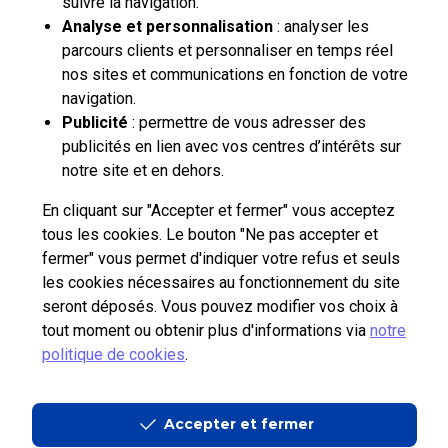
suivre la navigation.
Contactez-nous
Analyse et personnalisation
: analyser les
parcours clients et personnaliser en temps réel
La Poste Solutions Business est la marque B2B de La Poste, destinée aux
nos sites et communications en fonction de votre
entreprises, collectivités et administrations publiques.
navigation.
Retrouvez ici des actualités, des études de tendances, des décryptages et
Publicité
: permettre de vous adresser des
innovations, des offres selon vos usages, des infos pratiques et un accès
publicités en lien avec vos centres d’intérêts sur
à votre espace personnel pour gérer le développement de votre activité.
notre site et en dehors.
En cliquant sur "Accepter et fermer" vous acceptez
pro.laposte.fr
part.laposte.fr
groupelaposte.com
tous les cookies. Le bouton "Ne pas accepter et
fermer" vous permet d'indiquer votre refus et seuls
les cookies nécessaires au fonctionnement du site
seront déposés. Vous pouvez modifier vos choix à
tout moment ou obtenir plus d'informations via
notre
politique de cookies
.
Plan du site
Accessibilité : non conforme
Mentions légales
Données personnelles et cookies
CGU
Accepter et fermer
Copyright © 2026 La Poste