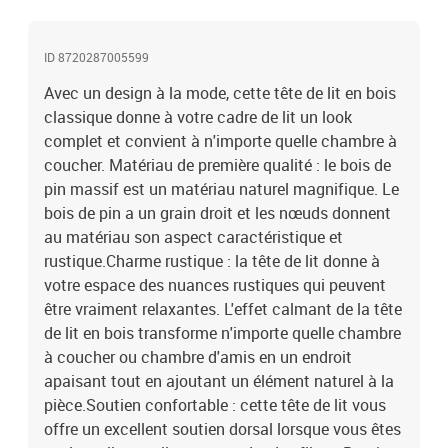
compatible avec tout autre cadres de lit.Couleur : marron
mielMatériau : bois de pin massifDimensions : 156 x 4 x 100 cm (l
ID 8720287005599
x P x H)L'assemblage est requis
Avec un design à la mode, cette tête de lit en bois
classique donne à votre cadre de lit un look
complet et convient à n'importe quelle chambre à
coucher. Matériau de première qualité : le bois de
pin massif est un matériau naturel magnifique. Le
bois de pin a un grain droit et les nœuds donnent
au matériau son aspect caractéristique et
rustique.Charme rustique : la tête de lit donne à
votre espace des nuances rustiques qui peuvent
être vraiment relaxantes. L'effet calmant de la tête
de lit en bois transforme n'importe quelle chambre
à coucher ou chambre d'amis en un endroit
apaisant tout en ajoutant un élément naturel à la
pièce.Soutien confortable : cette tête de lit vous
offre un excellent soutien dorsal lorsque vous êtes