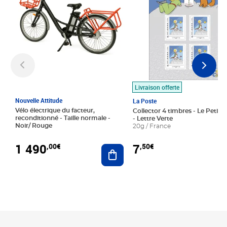
Livraison offerte
Nouvelle Attitude
La Poste
Vélo électrique du facteur,
Collector 4 timbres - Le Petit P
reconditionné - Taille normale -
- Lettre Verte
Noir/ Rouge
20g / France
1 490
7
,00€
,50€
Ajouter au panier