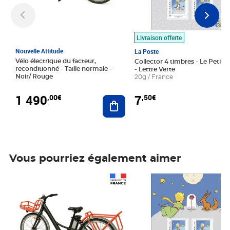
Livraison offerte
Nouvelle Attitude
La Poste
Vélo électrique du facteur,
Collector 4 timbres - Le Petit P
reconditionné - Taille normale -
- Lettre Verte
Noir/ Rouge
20g / France
1 490
7
,00€
,50€
Ajouter au panier
Vous pourriez également aimer
Prix 1 490,00€
Prix 7,50€