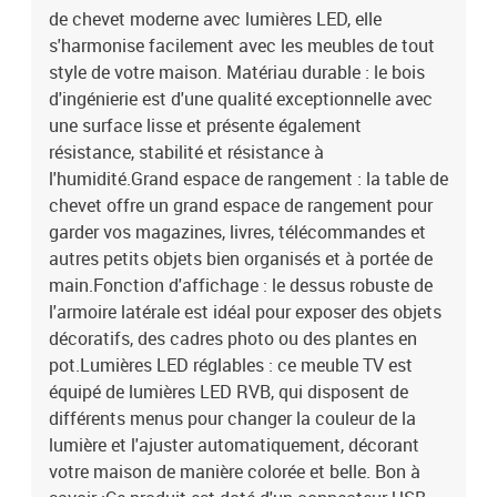
de chevet moderne avec lumières LED, elle
belle. Bon à savoir :Ce produit est doté d'un connecteur USB qui
nécessite une source d'alimentation USB de 5V certifiée (non
s'harmonise facilement avec les meubles de tout
incluse).Couleur : chêne marronMatériau : bois
style de votre maison. Matériau durable : le bois
d'ingénierieDimensions : 50 x 40 x 45 cm (l x P x H)Assemblage
d'ingénierie est d'une qualité exceptionnelle avec
requis : oui
une surface lisse et présente également
résistance, stabilité et résistance à
l'humidité.Grand espace de rangement : la table de
chevet offre un grand espace de rangement pour
garder vos magazines, livres, télécommandes et
autres petits objets bien organisés et à portée de
main.Fonction d'affichage : le dessus robuste de
l'armoire latérale est idéal pour exposer des objets
décoratifs, des cadres photo ou des plantes en
pot.Lumières LED réglables : ce meuble TV est
équipé de lumières LED RVB, qui disposent de
différents menus pour changer la couleur de la
lumière et l'ajuster automatiquement, décorant
votre maison de manière colorée et belle. Bon à