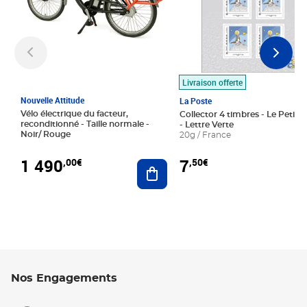
Livraison offerte
Nouvelle Attitude
La Poste
Vélo électrique du facteur,
Collector 4 timbres - Le Petit P
reconditionné - Taille normale -
- Lettre Verte
Noir/ Rouge
20g / France
1 490
7
,00€
,50€
Ajouter au panier
Nos Engagements