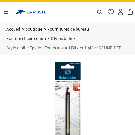
ontenu de la page
Accueil
boutique
Fournitures de bureau
Ecriture et correction
Stylos bille
Stylo à bille Epsilon Touch assorti Blister 1 pièce SCHNEIDER
Prix 18,16€