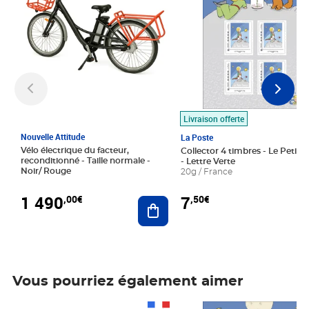
Livraison offerte
Nouvelle Attitude
La Poste
Vélo électrique du facteur,
Collector 4 timbres - Le Petit P
reconditionné - Taille normale -
- Lettre Verte
Noir/ Rouge
20g / France
1 490
7
,00€
,50€
Ajouter au panier
Vous pourriez également aimer
Prix 1 490,00€
Prix 7,50€