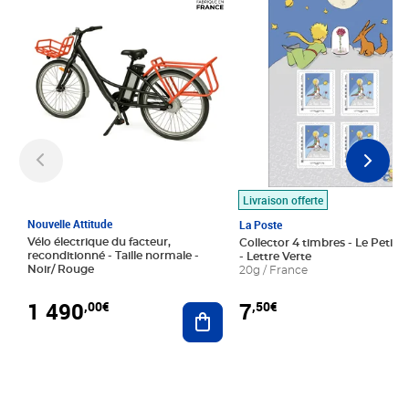
Livraison offerte
Nouvelle Attitude
La Poste
Vélo électrique du facteur,
Collector 4 timbres - Le Petit P
reconditionné - Taille normale -
- Lettre Verte
Noir/ Rouge
20g / France
1 490
7
,00€
,50€
Ajouter au panier