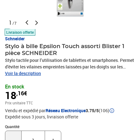
1
/7
Livraison offerte
Schneider
Stylo à bille Epsilon Touch assorti Blister 1
pièce SCHNEIDER
Stylo tactile pour l’utilisation de tablettes et smartphones. Permet
d’éviter les vilaines empreintes laissées par les doigts sur les
écrans. Même avec le port d’un gant celui-ci fonctionne. Recharge
Voir la description
géante et interchangeable Slider 755 XB avec pointe en acier
En stock
inoxydable résistante à l’usure. Couleur d’encre bleue. Indélébile
18
,16€
selon la norme ISO 12757-2. Équipé avec la technologie
Viscoglide® qui assure uneécriture extraordinairement douce et
Prix unitaire TTC
fluide. Rechargeable avec différentes recharges selon le concept
Vendu et expédié par
Réseau Electronique
3.75/5
(106)
Plug+Play. Clip élégant en métal. Corps avec des combinaisons de
Expédié sous 3 jours
livraison offerte
couleurs attrayantes.
Quantité : 1
Quantité