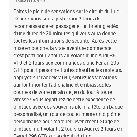
ID 3608111074797
multivolant : 2 tours en Audi et 2 tours en Ferrari 296 GTB sur le
Faites le plein de sensations sur le circuit du Luc !
circuit du Luc
Rendez-vous sur la piste pour 2 tours de
reconnaissance en passager et un briefing vidéo
d’une durée de 20 minutes qui vous aura donné
toutes les informations de sécurité. Après cette
mise en bouche, la vraie aventure commence :
c’est parti pour 2 tours au volant d'une Audi R8
V10 et 2 tours aux commandes d'une Ferrari 296
GTB pour 1 personne. Faites chauffer les moteurs,
appuyez sur l’accélérateur, sentez les vibrations
qui font monter l’adrénaline et embrassez les
courbes de votre terrain de jeu du jour à toute
vitesse ! Vous repartirez de cette expérience de
pilotage avec des souvenirs plein la tête, un badge
personnalisé, un tour de cou et même un diplôme
personnalisé pour marquer l’événement.Stage de
pilotage multivolant : 2 tours en Audi et 2 tours en
Ferrari 296 GTB sur le circuit du Luc