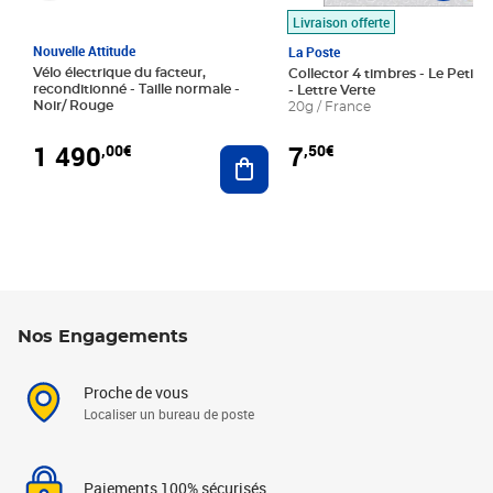
Livraison offerte
Nouvelle Attitude
La Poste
Vélo électrique du facteur,
Collector 4 timbres - Le Petit P
reconditionné - Taille normale -
- Lettre Verte
Noir/ Rouge
20g / France
1 490
7
,00€
,50€
Ajouter au panier
Nos Engagements
Proche de vous
Localiser un bureau de poste
Paiements 100% sécurisés