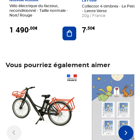
La Poste
Vélo électrique du facteur,
Collector 4 timbres - Le Petit P
reconditionné - Taille normale -
- Lettre Verte
Noir/ Rouge
20g / France
1 490
7
,00€
,50€
Ajouter au panier
Vous pourriez également aimer
Prix 1 490,00€
Prix 7,50€