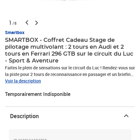
1
/8
Smartbox
SMARTBOX - Coffret Cadeau Stage de
pilotage multivolant : 2 tours en Audi et 2
tours en Ferrari 296 GTB sur le circuit du Luc
- Sport & Aventure
Faites le plein de sensations sur le circuit du Luc ! Rendez-vous sur
la piste pour 2 tours de reconnaissance en passager et un briefing
vidéo d’une durée de 20 minutes qui vous aura donné toutes les
Voir la description
informations de sécurité. Après cette mise en bouche, la vraie
Temporairement Indisponible
aventure commence : c’est parti pour 2 tours au volant d'une Audi
R8 V10 et 2 tours aux commandes d'une Ferrari 296 GTB pour 1
personne. Faites chauffer les moteurs, appuyez sur l’accélérateur,
sentez les vibrations qui font monter l’adrénaline et embrassez les
Description
courbes de votre terrain de jeu du jour à toute vitesse ! Vous
repartirez de cette expérience de pilotage avec des souvenirs plein
la tête, un badge personnalisé, un tour de cou et même un diplôme
personnalisé pour marquer l’événement.Stage de pilotage