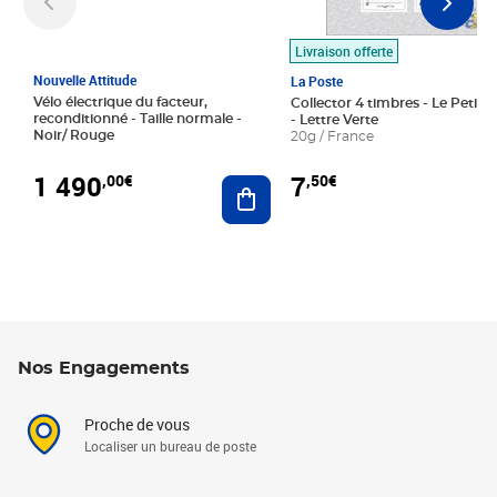
Livraison offerte
Nouvelle Attitude
La Poste
Vélo électrique du facteur,
Collector 4 timbres - Le Petit P
reconditionné - Taille normale -
- Lettre Verte
Noir/ Rouge
20g / France
1 490
7
,00€
,50€
Ajouter au panier
Nos Engagements
Proche de vous
Localiser un bureau de poste