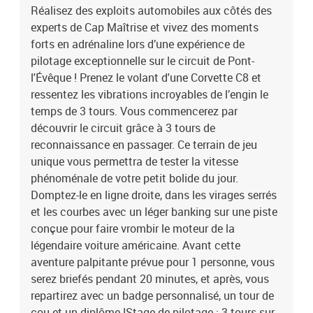
Réalisez des exploits automobiles aux côtés des
personnalisé, un tour de cou et un diplôme !Stage de pilotage : 3
experts de Cap Maîtrise et vivez des moments
tours sur le circuit de Pont-l'Évêque en Corvette C8
forts en adrénaline lors d’une expérience de
pilotage exceptionnelle sur le circuit de Pont-
l'Évêque ! Prenez le volant d'une Corvette C8 et
ressentez les vibrations incroyables de l’engin le
temps de 3 tours. Vous commencerez par
découvrir le circuit grâce à 3 tours de
reconnaissance en passager. Ce terrain de jeu
unique vous permettra de tester la vitesse
phénoménale de votre petit bolide du jour.
Domptez-le en ligne droite, dans les virages serrés
et les courbes avec un léger banking sur une piste
conçue pour faire vrombir le moteur de la
légendaire voiture américaine. Avant cette
aventure palpitante prévue pour 1 personne, vous
serez briefés pendant 20 minutes, et après, vous
repartirez avec un badge personnalisé, un tour de
cou et un diplôme !Stage de pilotage : 3 tours sur