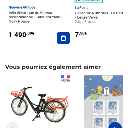
Nouvelle Attitude
La Poste
Vélo électrique du facteur,
Collector 4 timbres - Le Petit P
reconditionné - Taille normale -
- Lettre Verte
Noir/ Rouge
20g / France
1 490
7
,00€
,50€
Ajouter au panier
Vous pourriez également aimer
Prix 1 490,00€
Prix 7,50€