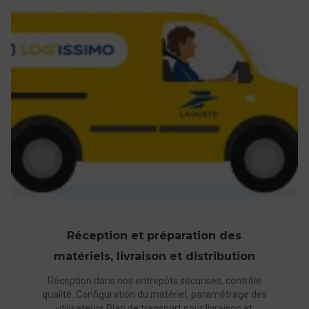
l’intégration dans votre environnement, nos équipes
techniques et logistiques présentes sur l’ensemble
du territoire sont présents
En phase d’usage : un service d’assistance et de
maintenance intervient pour répondre aux besoins
des utilisateurs : de la prise en main à la demande de
SAV
Nos solutions pour répondre
aux besoins de chacun
Réception et préparation des
matériels, livraison et distribution
Pour les collectivités : Le numérique éducatif est une
réponse à l’inégalité des chances à l’école. Il facilite
Réception dans nos entrepôts sécurisés, contrôle
l’inclusion des enfants en situation de handicap et
qualité. Configuration du matériel, paramétrage des
utilisateurs Plan de transport pour livraison et