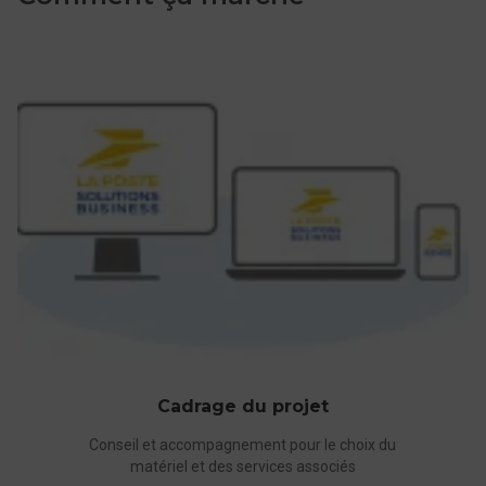
De l’accompagnement pour
développer le numérique
éducatif
Des services d'accompagnement au plus proche des clients et
des utilisateurs tout au long du projet de digitalisation de
l'éducation.
En amont du projet, nos équipes experts participe au
cadrage du projet selon vos besoins et pré-requis.
Cadrage du projet
En phase de déploiement : de la réception du
matériel à la livraison auprès des utilisateurs en
Conseil et accompagnement pour le choix du
matériel et des services associés
passant par la configuration, la masterisation,