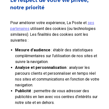
Le respect de votre vie privée,
Qui sommes-nous?
notre priorité
Nos tarifs
Pour améliorer votre expérience, La Poste et
ses
partenaires
utilisent des cookies (ou technologies
Aide et outils
similaires). Les finalités des cookies sont les
suivantes :
Contactez-nous
Mesure d’audience
: établir des statistiques
complémentaires sur l’utilisation de nos sites et
La Poste Solutions Business est la marque B2B de La Poste, destinée aux
suivre la navigation.
entreprises, collectivités et administrations publiques.
Analyse et personnalisation
: analyser les
Retrouvez ici des actualités, des études de tendances, des décryptages et
parcours clients et personnaliser en temps réel
innovations, des offres selon vos usages, des infos pratiques et un accès
à votre espace personnel pour gérer le développement de votre activité.
nos sites et communications en fonction de votre
navigation.
Publicité
: permettre de vous adresser des
pro.laposte.fr
part.laposte.fr
groupelaposte.com
publicités en lien avec vos centres d’intérêts sur
notre site et en dehors.