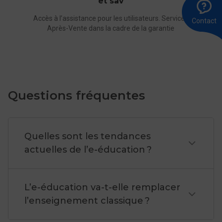
et sav
A
Ê
E
potentiel des élèves et les rend plus autonomes.
l
r
u
Grâce à des méthodes d’apprentissages adaptées
8
m
Accès à l’assistance pour les utilisateurs. Services
Contact
0
Après-Vente dans la cadre de la garantie
aux besoins de chacun, il favorise leur engagement
personnel, leur autonomie et leur créativité.
Choisir La Poste pour une
Questions fréquentes
transition éducative numérique
c’est :
Quelles sont les tendances
actuelles de l’e-éducation ?
Faire le choix d’un acteur de proximité capable de
réaliser des projets logistiques d’envergure et
engagé dans une politique RSE ambitieuse et
L’e-éducation va-t-elle remplacer
volontaire.
l’enseignement classique ?