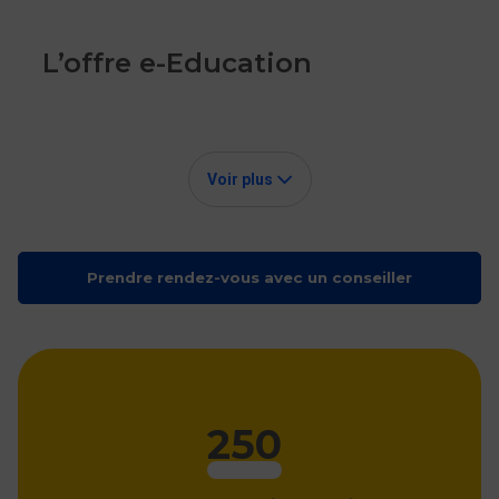
L’offre e-Education
Des classes plus interactives, des élèves plus autonomes, une
Voir plus
pédagogie innovante et dynamique : le potentiel de l’e-Education
est immense.
Log’issimo propose des solutions complètes pour vos
établissements scolaires. Du conseil en amont et pendant le
Prendre rendez-vous avec un conseiller
projet, des équipements pour les élèves et les enseignants
(équipement de classe, équipement individuel, solution de
stockage et de recharge), de l’accompagnement à la mise en
œuvre (assistance et SAV)
Du matériel adapté au monde de
250
l’éducation