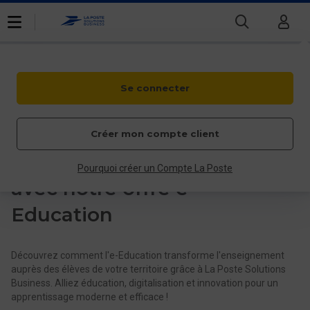
voir le sous-menu
voir le sous-menu
voir le sous-menu
Menu
Vous êtes une
Entreprise
Fil d'Ariane
Accueil
Développez l’apprentissage numérique dans vos écoles avec
Se connecter
notre offre e-Education
Mes besoins
Nos expertises
Développez l’apprentissage
Créer mon compte client
Nos marques
Nos tarifs
numérique dans vos écoles
Particulier
Professionnel
Entreprises et
Pourquoi créer un Compte La Poste
Actualités
collectivités
avec notre offre e-
Qui sommes-nous
Découvrez Le Hub
Education
Découvrez comment l'e-Education transforme l'enseignement
auprès des élèves de votre territoire grâce à La Poste Solutions
Business. Alliez éducation, digitalisation et innovation pour un
apprentissage moderne et efficace !