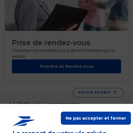
Prise de rendez-vous
Contactez nos conseillers pour des informations sur ce
service
Prendre un Rendez vous
RETOUR EN HAUT
La Poste vous accompagne
Ne pas accepter et fermer
Suivez-nous sur Linkedin
Suivez-nous sur Youtube
Suivez-nous sur X