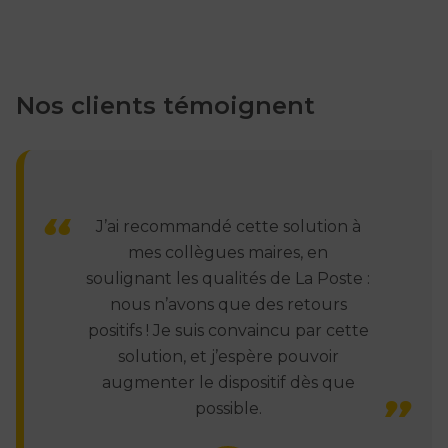
Etre accompagné sur toute la durée de votre
transition éducative de la phase de conseil, à la
formation jusqu’au SAV.
Nos clients témoignent
Avoir accès à des solutions éducatives sécurisées,
conformes aux directives CNIL et ANSSI, ainsi
qu’aux exigences du RGPD.
J’ai recommandé cette solution à
mes collègues maires, en
[En vidéo]
Découvrez e-
soulignant les qualités de La Poste :
Education, un service
nous n’avons que des retours
Log'issimo
positifs ! Je suis convaincu par cette
solution, et j’espère pouvoir
augmenter le dispositif dès que
Les avantages de l’éducation
possible.
par la digitalisation