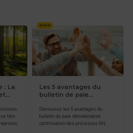
Article
 : La
Les 5 avantages du
et
bulletin de paie
dématérialisé
missions
Découvrez les 5 avantages du
ce titre
bulletin de paie dématérialisé :
reprises,
optimisation des processus RH,
me partie
conformité légale renforcée,