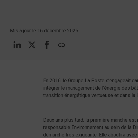
Mis à jour le 16 décembre 2025
Suivez-nous sur linkedin
Suivez-nous sur Twitt
Suivez-nous sur F
copy
En 2016, le Groupe La Poste s’engageait dans
intégrer le management de l’énergie des bâti
transition énergétique vertueuse et dans la 
Deux ans plus tard, la première manche est r
responsable Environnement au sein de la Dire
démarche très exigeante. Elle aboutira avec