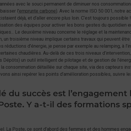
urs années avec le souci permanent de diminuer nos consommation
baisser l
'emprunte carbone
). Avec la norme ISO 50 001, notre ac
istaient déjà, et d’aller encore plus loin. C’est toujours possible 
lisation des équipes pour activer les bons gestes du quotidien e
atiques... Le deuxième niveau concerne le réglage et la mainten
n, un troisième niveau implique certains travaux qui peuvent être
s réductions d’énergie, je pense par exemple au relamping, à l’ins
ertaines chaudières. Au-delà de ces trois niveaux d’interventio
s Dépôts) un outil intelligent de pilotage et de gestion de l’énerg
ur la consommation détaillée sur chaque site, via des capteurs ins
ons ainsi repérer les points d’amélioration possibles, suivre le
lé du succès est l’engagement 
oste. Y a-t-il des formations sp
tiel. La Poste, ce sont d’abord des femmes et des hommes engagé