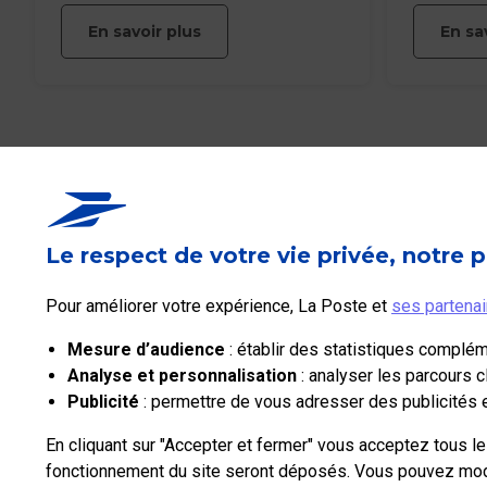
s’accélèr
En savoir plus
En sa
Le respect de votre vie privée, notre p
La Poste Solutions Business est la marque B2B de La Poste, destiné
Pour améliorer votre expérience, La Poste et
ses partenai
Retrouvez ici des actualités, des études de tendances, des décryp
pratiques et un accès à votre espace personnel pour gérer le déve
Mesure d’audience
: établir des statistiques complémen
Analyse et personnalisation
: analyser les parcours c
Publicité
: permettre de vous adresser des publicités en
Qui sommes-nous?
Nos tarifs
En cliquant sur "Accepter et fermer" vous acceptez tous l
fonctionnement du site seront déposés. Vous pouvez modif