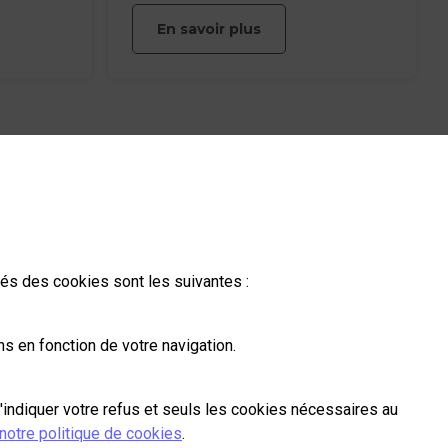
meilleure expérience salarié, gain de
En savoir plus
et
temps et sécurisation durable des
a mise en
données.
 Celui-ci
embre 2018
ition
RETOUR EN HAUT
La Poste vous accompagne
ités des cookies sont les suivantes :
Suivez-nous sur Linkedin
Suivez-nous sur Youtube
Suivez-nous sur X
s en fonction de votre navigation.
Contactez-nous
'indiquer votre refus et seuls les cookies nécessaires au
notre politique de cookies
.