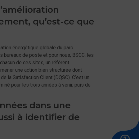
d’amélioration
ement, qu’est-ce que
mation énergétique globale du parc
les bureaux de poste et pour nous, BSCC, les
chacun de ces sites, un référent
ener une action bien structurée dont
 de la Satisfaction Client (DQSC). C’est un
miné pour les trois années à venir, puis de
 années dans une
ssi à identifier de
Ap
Êt
En