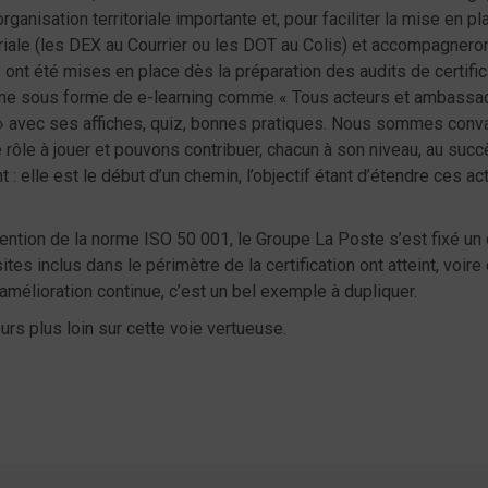
rganisation territoriale importante et, pour faciliter la mise en
riale (les DEX au Courrier ou les DOT au Colis) et accompagnero
ont été mises en place dès la préparation des audits de certificat
igne sous forme de e-learning comme « Tous acteurs et ambassad
 avec ses affiches, quiz, bonnes pratiques. Nous sommes convai
e rôle à jouer et pouvons contribuer, chacun à son niveau, au suc
t : elle est le début d’un chemin, l’objectif étant d’étendre ces 
ntion de la norme ISO 50 001, le Groupe La Poste s’est fixé un
tes inclus dans le périmètre de la certification ont atteint, voi
’amélioration continue, c’est un bel exemple à dupliquer.
ours plus loin sur cette voie vertueuse.