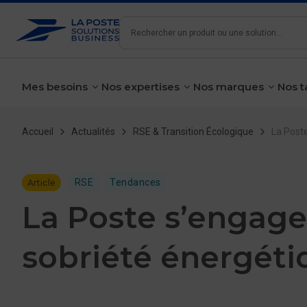
Rechercher
Mes besoins
Nos expertises
Nos marques
Nos t
voir le sous-menu
voir le sous-menu
voir le 
Fil d'Ariane
Accueil
Actualités
RSE & Transition Écologique
La Poste
RSE
Tendances
Article
La Poste s’engage
sobriété énergéti