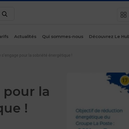
Rechercher
arifs
Actualités
Qui sommes-nous
Découvrez Le Hu
sous-menu
Espace
client
 s’engage pour la sobriété énergétique !
Contact
 pour la
que !