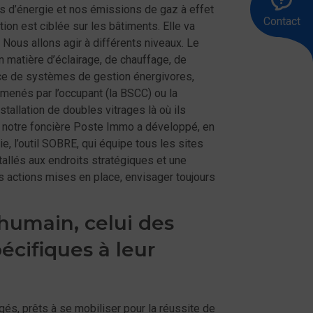
s d’énergie et nos émissions de gaz à effet
le
ra
u
Contact
83
me
tion est ciblée sur les bâtiments. Elle va
00
! Nous allons agir à différents niveaux. Le
n matière d’éclairage, de chauffage, de
ance de systèmes de gestion énergivores,
 menés par l’occupant (la BSCC) ou la
tallation de doubles vitrages là où ils
n, notre foncière Poste Immo a développé, en
ie, l’outil SOBRE, qui équipe tous les sites
tallés aux endroits stratégiques et une
s actions mises en place, envisager toujours
humain, celui des
écifiques à leur
s, prêts à se mobiliser pour la réussite de