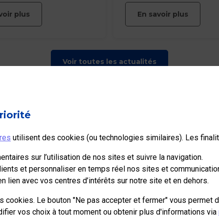
e.
prenante active lors des
voir plus
En savoir plus
concertations, discussions 
analyses qui ont précédé l
place du label Bas Carbone.
a été officialisé le 29 nov
Voir toutes les actualités
par le ministère de la Trans
écologique et solidaire.
riorité
e aux entreprises, collectivités et administrations publiques.
res
utilisent des cookies (ou technologies similaires). Les final
tages et innovations, des offres selon vos usages, des infos
loppement de votre activité.
taires sur l’utilisation de nos sites et suivre la navigation.
lients et personnaliser en temps réel nos sites et communication
 lien avec vos centres d’intérêts sur notre site et en dehors.
Aide et outils
es cookies. Le bouton "Ne pas accepter et fermer" vous permet d
ier vos choix à tout moment ou obtenir plus d'informations via