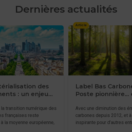
Dernières actualités
Article
rialisation des
Label Bas Carbone
ents : un enjeu
Poste pionnière... 
es entreprises
inspirante
 la transition numérique des
Avec une diminution des é
es françaises reste
carbones depuis 2012, et à 
e à la moyenne européenne,
inspirante pour d’autres ent
rialisation des documents
la Poste a été choisie com