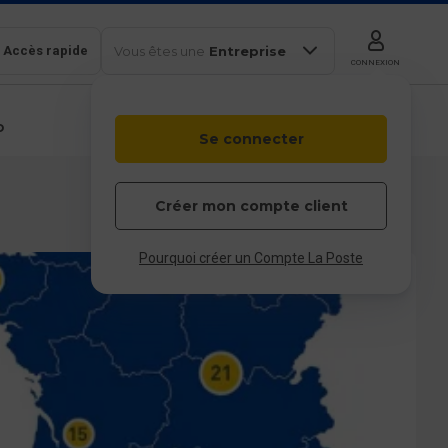
Accès rapide
Vous êtes une
Entreprise
CONNEXION
b
Se connecter
Colissimo
Outils en
Box
ligne
Particulier
Professionnel
Entreprises et
Créer mon compte client
collectivités
 & service client
Pourquoi créer un Compte La Poste