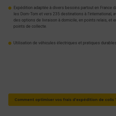
Expédition adaptée à divers besoins partout en France 
les Dom-Tom et vers 235 destinations à l’international, 
des options de livraison à domicile, en points relais, et e
points de collecte.
Utilisation de véhicules électriques et pratiques durables
Une gamme de solution
colis
Comment optimiser vos frais d’expédition de colis 
Nos solutions pour expédier des colis répondent aux atten