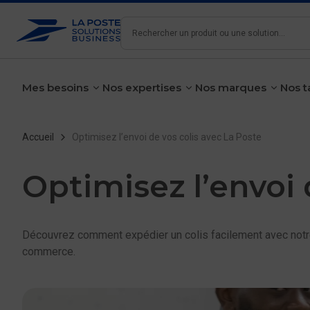
Rechercher
Mes besoins
Nos expertises
Nos marques
Nos t
voir le sous-menu
voir le sous-menu
voir le 
Fil d'Ariane
Accueil
Optimisez l’envoi de vos colis avec La Poste
Optimisez l’envoi 
Découvrez comment expédier un colis facilement avec notre g
commerce.