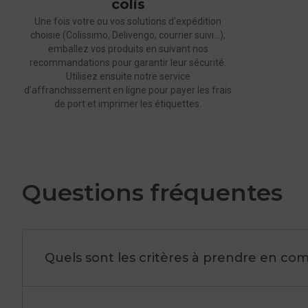
colis
Une fois votre ou vos solutions d'expédition
pour vos envois de colis en France, en Outre-Mer et à
choisie (Colissimo, Delivengo, courrier suivi...),
l'international, avec
Colissimo
et
Delivengo
;
emballez vos produits en suivant nos
recommandations pour garantir leur sécurité.
Utilisez ensuite notre service
pour vos envois en toute simplicité à l'aide de colis pré-
d'affranchissement en ligne pour payer les frais
affranchis.
de port et imprimer les étiquettes.
En outre, nos solutions sont internationales :
Questions fréquentes
France métropolitaine vers l’Outre-Mer
Quels sont les critères à prendre en comp
France métropolitaine vers l’International