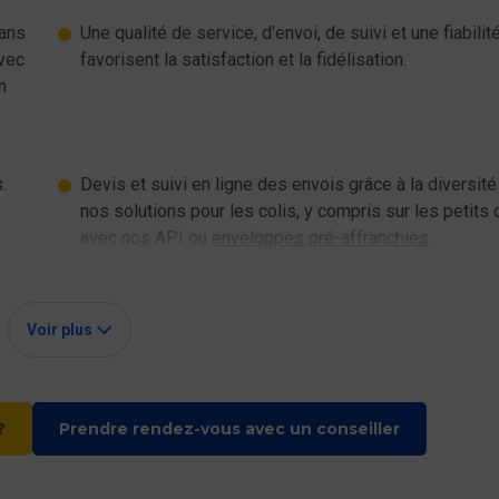
dans
Une qualité de service, d'envoi, de suivi et une fiabilit
avec
favorisent la satisfaction et la fidélisation.
n
.
Devis et suivi en ligne des envois grâce à la diversité
nos solutions pour les colis, y compris sur les petits 
avec nos API ou
enveloppes pré-affranchies
.
Voir plus
s complètes pour expédi
?
Prendre rendez-vous avec un conseiller
tes de toutes les entreprises, notamment les e-commerçants. Ell