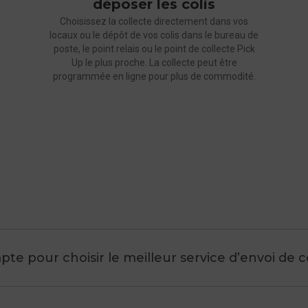
déposer les colis
Choisissez la collecte directement dans vos
pour vos envois d'objets légers et petites marchandi
locaux ou le dépôt de vos colis dans le bureau de
courrier suivi, notamment via nos API ;
poste, le point relais ou le point de collecte Pick
Up le plus proche. La collecte peut être
programmée en ligne pour plus de commodité.
Outre-Mer vers la France métropolitaine
te pour choisir le meilleur service d’envoi de co
International vers la France métropolitaine