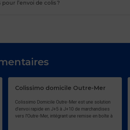
L’Outre-Mer vers l’International
pour l’envoi de colis ?
 d’utiliser les services
Fle
 ?
mentaires
olis
, c’est vous permettre de :
Colissimo domicile Outre-Mer
-
Assurer une satisfaction client élevée : l'expérience d
livraison, incluant la fiabilité et le respect des délais, 
Colissimo Domicile Outre-Mer est une solution
rôle clé dans la satisfaction des clients.
d’envoi rapide en J+5 à J+10 de marchandises
vers l'Outre-Mer, intégrant une remise en boîte à
lettres ou contre signature. Un service de suivi
 de
Faciliter le retour rapide des colis : nos services peuv
est inclus du dépôt jusqu'à la livraison