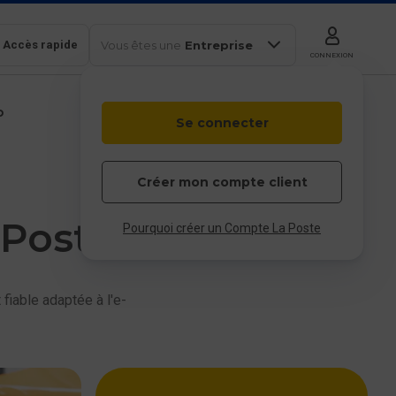
Accès rapide
Vous êtes une
Entreprise
CONNEXION
b
Se connecter
Colissimo
Outils en
Box
ligne
Particulier
Professionnel
Entreprises et
Créer mon compte client
collectivités
 Poste
 & service client
Pourquoi créer un Compte La Poste
fiable adaptée à l'e-