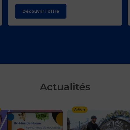
ntes
inclure la collecte et le retour de colis.
Découvrir l’offre
pte des besoins des consommateurs :
Informer sur la livraison à venir du colis,
e
Actualités
Article