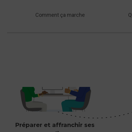
plusieurs options comme :
Comment ça marche
Q
La livraison à domicile ou hors domicile (bureaux de pos
relais commerçants ou consignes). Nous assurons un
service fiable partout en France, dans les Dom-Tom et à
l'international.
Nos solutions comprennent aussi des
enveloppes pré-
affranchies
, adaptées aux besoins spécifiques de l'e-
commerce, pour des envois suivis ou internationaux.
Notre expertise historiquement reconnue en la matière perm
pour des envois occasionnels ou réguliers, nos services s
Préparer et affranchir ses
Plus concrètement, nous vous accompagnons :