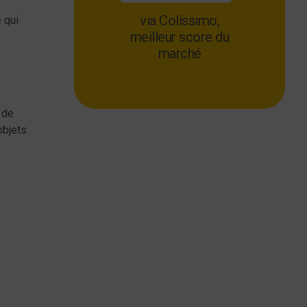
via Colissimo,
é qui
meilleur score du
marché
 de
objets
er un
es intègrent