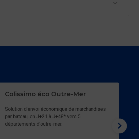
x
Colissimo éco Outre-Mer
C
e
F
joue un
Solution d’envoi économique de marchandises
par bateau, en J+21 à J+48* vers 5
L'o
départements d'outre-mer.
co
l'e
ent