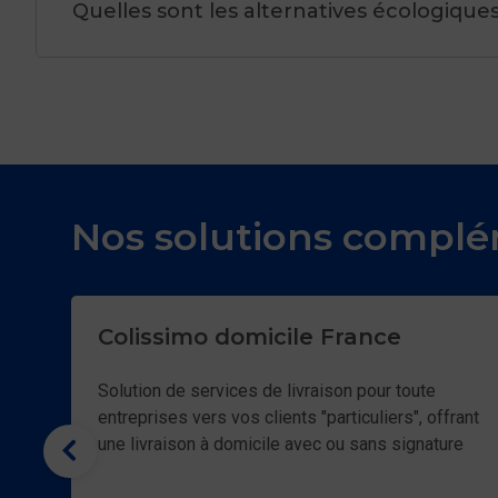
International vers l’Outre-Mer
Quelles sont les alternatives écologiques 
Quels sont les avantages
pour vos envois de colis
Nos solutions complé
Utiliser les services Flex de Colissimo pour
expédier vos c
Colissimo domicile France
Renforcer votre relation client : nos services aident les e
commerçants à établir une relation de confiance et de
Solution de services de livraison pour toute
qualité avec leurs clients.
entreprises vers vos clients "particuliers", offrant
une livraison à domicile avec ou sans signature
en J+2 partout en France
Livrer en temps et en heure : nous offrons des services