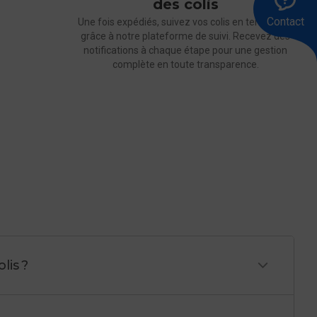
des colis
le
ra
u
Contact
Une fois expédiés, suivez vos colis en temps réel
83
me
ses en
grâce à notre plateforme de suivi. Recevez des
00
notifications à chaque étape pour une gestion
complète en toute transparence.
lis ?