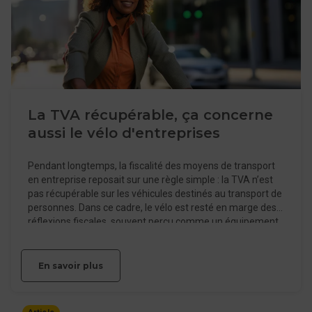
La TVA récupérable, ça concerne
aussi le vélo d'entreprises
Pendant longtemps, la fiscalité des moyens de transport
en entreprise reposait sur une règle simple : la TVA n’est
pas récupérable sur les véhicules destinés au transport de
personnes. Dans ce cadre, le vélo est resté en marge des
réflexions fiscales, souvent perçu comme un équipement
secondaire. La montée en puissance des politiques de
mobilité durable change progressivement la donne. Les
entreprises investissent davantage dans des solutions
En savoir plus
alternatives à la voiture, et le vélo s’impose comme une
option crédible, notamment pour les trajets courts et les
environnements urbains. Dans ce contexte, une question