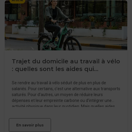
Article
revient de plus en plus souvent : la TVA est-elle
récupérable sur les vélos d’entreprise ?
Trajet du domicile au travail à vélo
: quelles sont les aides qui
existent ?
Se rendre au travail à vélo séduit de plus en plus de
salariés. Pour certains, c’est une alternative aux transports
saturés. Pour d’autres, un moyen de réduire leurs
dépenses et leur empreinte carbone ou d’intégrer une
activité physique dans leur quotidien. Mais quelles aides
existent-elles réellement pour franchir le pas ? Entre
forfait mobilités durables, anciennes indemnités
kilométriques vélo (ou IKV), aides locales ou bonus à
En savoir plus
l’achat, les dispositifs ont évolué ces dernières années. Ils