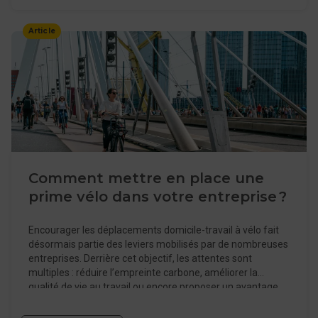
sont aussi devenus plus fragmentés, ce qui peut rendre
leur lecture difficile. L’enjeu n’est donc pas seulement de
Article
connaître les aides disponibles pour les vélotafeurs, mais
de comprendre ce qu’elles couvrent réellement d’un projet
« vélotaf ».
Comment mettre en place une
prime vélo dans votre entreprise ?
Encourager les déplacements domicile-travail à vélo fait
désormais partie des leviers mobilisés par de nombreuses
entreprises. Derrière cet objectif, les attentes sont
multiples : réduire l’empreinte carbone, améliorer la
qualité de vie au travail ou encore proposer un avantage
salarié cohérent avec les engagements RSE. Dans ce
contexte, les entreprises peuvent mettre en place une