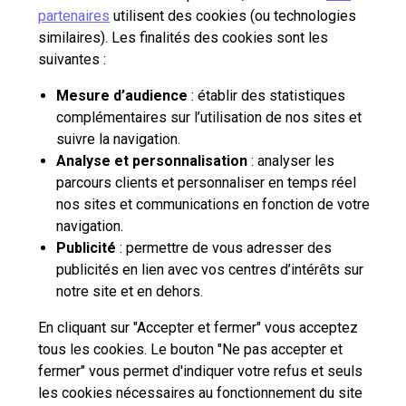
partenaires
utilisent des cookies (ou technologies
similaires). Les finalités des cookies sont les
Aide et outils
suivantes :
Contactez-nous
Mesure d’audience
: établir des statistiques
complémentaires sur l’utilisation de nos sites et
suivre la navigation.
La Poste Solutions Business est la marque B2B de La Poste, destinée aux
Analyse et personnalisation
: analyser les
entreprises, collectivités et administrations publiques.
parcours clients et personnaliser en temps réel
Retrouvez ici des actualités, des études de tendances, des décryptages et
nos sites et communications en fonction de votre
innovations, des offres selon vos usages, des infos pratiques et un accès
navigation.
à votre espace personnel pour gérer le développement de votre activité.
Publicité
: permettre de vous adresser des
publicités en lien avec vos centres d’intérêts sur
pro.laposte.fr
part.laposte.fr
groupelaposte.com
notre site et en dehors.
En cliquant sur "Accepter et fermer" vous acceptez
tous les cookies. Le bouton "Ne pas accepter et
fermer" vous permet d'indiquer votre refus et seuls
les cookies nécessaires au fonctionnement du site