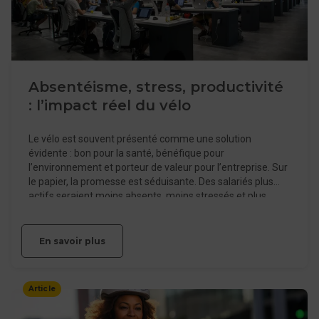
Absentéisme, stress, productivité
: l’impact réel du vélo
Le vélo est souvent présenté comme une solution
évidente : bon pour la santé, bénéfique pour
l’environnement et porteur de valeur pour l’entreprise. Sur
le papier, la promesse est séduisante. Des salariés plus
actifs seraient moins absents, moins stressés et plus
performants. Dans les faits, la réalité est plus contrastée.
Certaines entreprises observent des effets tangibles sur
le bien-être et la performance collective, d’autres
En savoir plus
déploient des dispositifs sans impact notable. Le sujet
n’est donc pas de savoir si le vélo fonctionne, mais dans
quelles conditions il produit des effets mesurables et
Article
durables.