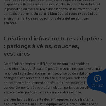
dispositifs réfléchissants améliorent effectivement la visibilité et
la protection du cycliste. Mais dans les faits, ils ne traitent qu’une
partie du problème.
Un salarié bien équipé reste exposé si son
environnement ou ses conditions de trajet ne sont pas
adaptés
.
Création d'infrastructures adaptées
: parkings à vélos, douches,
vestiaires
Ce qui fait réellement la différence, ce sont les conditions
concrètes d’usage. Un salarié peut être convaincu par le vélo, mais
renoncer faute de stationnement sécurisé ou de solution pour se
A
Ê
E
changer. C’est souvent à ce niveau que se joue l’adoption. Les
l
r
u
entreprises qui obtiennent des résultats sont celles qui agissent
8
m
Contact
sur des éléments très opérationnels : un parking accessible, un
0
espace dédié, parfois même un simple abri sécurisé.
L’erreur la plus fréquente des entreprises est de traiter la
sécurité comme un sujet d’équipement, alors qu’elle dépend